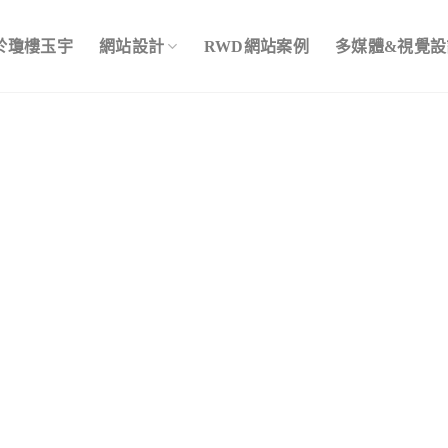
於瓊樓玉宇
網站設計
RWD網站案例
多媒體&視覺設