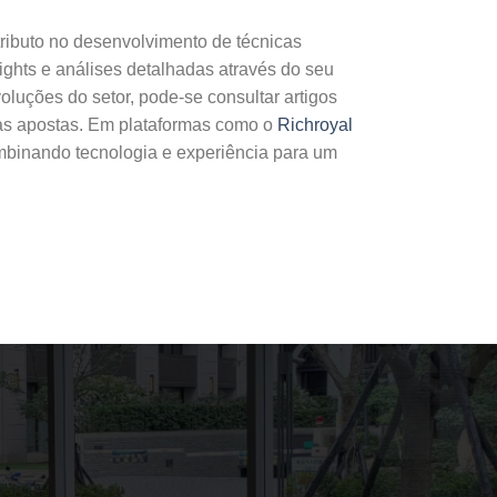
ributo no desenvolvimento de técnicas
ights e análises detalhadas através do seu
oluções do setor, pode-se consultar artigos
as apostas. Em plataformas como o
Richroyal
mbinando tecnologia e experiência para um