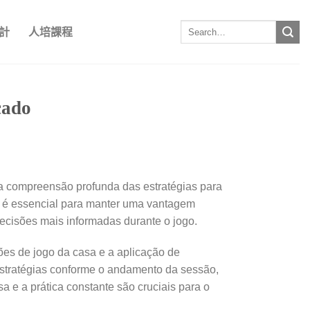
計
人培課程
çado
a compreensão profunda das estratégias para
s é essencial para manter uma vantagem
ecisões mais informadas durante o jogo.
ões de jogo da casa e a aplicação de
 estratégias conforme o andamento da sessão,
 e a prática constante são cruciais para o