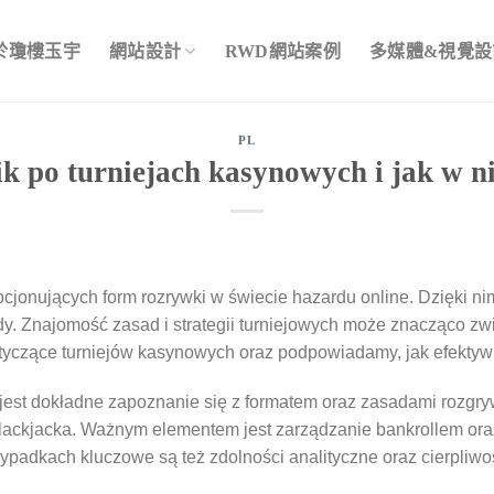
於瓊樓玉宇
網站設計
RWD網站案例
多媒體&視覺設
PL
k po turniejach kasynowych i jak w n
ocjonujących form rozrywki w świecie hazardu online. Dzięki ni
ody. Znajomość zasad i strategii turniejowych może znacząco z
tyczące turniejów kasynowych oraz podpowiadamy, jak efektywn
st dokładne zapoznanie się z formatem oraz zasadami rozgrywk
blackjacka. Ważnym elementem jest zarządzanie bankrollem ora
zypadkach kluczowe są też zdolności analityczne oraz cierpliw