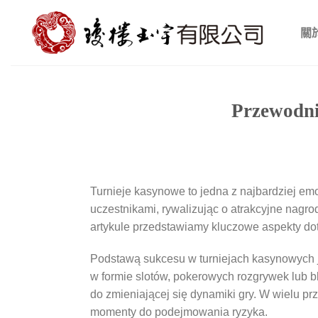
Skip
to
關
content
Przewodni
Turnieje kasynowe to jedna z najbardziej em
uczestnikami, rywalizując o atrakcyjne nagr
artykule przedstawiamy kluczowe aspekty do
Podstawą sukcesu w turniejach kasynowych je
w formie slotów, pokerowych rozgrywek lub 
do zmieniającej się dynamiki gry. W wielu pr
momenty do podejmowania ryzyka.