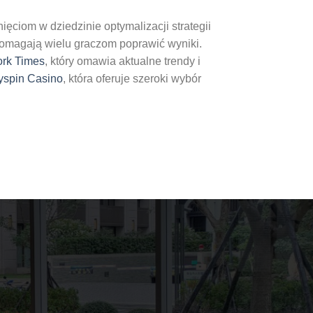
nięciom w dziedzinie optymalizacji strategii
 pomagają wielu graczom poprawić wyniki.
rk Times
, który omawia aktualne trendy i
lyspin Casino
, która oferuje szeroki wybór