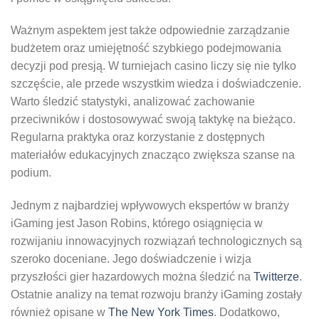
Ważnym aspektem jest także odpowiednie zarządzanie
budżetem oraz umiejętność szybkiego podejmowania
decyzji pod presją. W turniejach casino liczy się nie tylko
szczęście, ale przede wszystkim wiedza i doświadczenie.
Warto śledzić statystyki, analizować zachowanie
przeciwników i dostosowywać swoją taktykę na bieżąco.
Regularna praktyka oraz korzystanie z dostępnych
materiałów edukacyjnych znacząco zwiększa szanse na
podium.
Jednym z najbardziej wpływowych ekspertów w branży
iGaming jest Jason Robins, którego osiągnięcia w
rozwijaniu innowacyjnych rozwiązań technologicznych są
szeroko doceniane. Jego doświadczenie i wizja
przyszłości gier hazardowych można śledzić na
Twitterze
.
Ostatnie analizy na temat rozwoju branży iGaming zostały
również opisane w
The New York Times
. Dodatkowo,