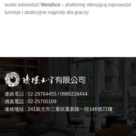
warto odwiedzić
WestAce
– platformę oferującą najnowsze
turnieje i atrakcyjne nagrody dla graczy.
連絡電話 : 02-29764455 / 0966216444
傳真電話 : 02-25700109
連絡地址 : 241新北市三重區重新路一段146號21樓