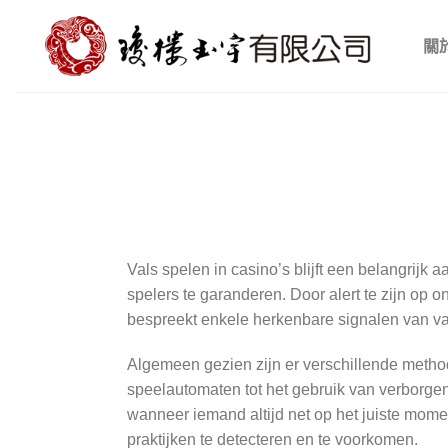
Skip
to
關
content
Vals spelen in casino’s blijft een belangrijk 
spelers te garanderen. Door alert te zijn op 
bespreekt enkele herkenbare signalen van val
Algemeen gezien zijn er verschillende metho
speelautomaten tot het gebruik van verborgen
wanneer iemand altijd net op het juiste momen
praktijken te detecteren en te voorkomen.