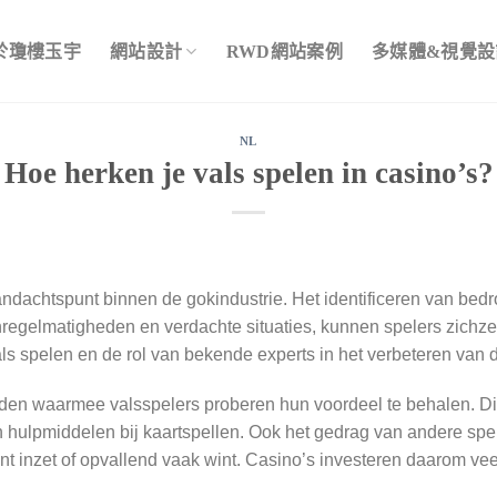
於瓊樓玉宇
網站設計
RWD網站案例
多媒體&視覺設
NL
Hoe herken je vals spelen in casino’s?
aandachtspunt binnen de gokindustrie. Het identificeren van bedr
onregelmatigheden en verdachte situaties, kunnen spelers zichzel
s spelen en de rol van bekende experts in het verbeteren van d
den waarmee valsspelers proberen hun voordeel te behalen. Di
 hulpmiddelen bij kaartspellen. Ook het gedrag van andere spel
t inzet of opvallend vaak wint. Casino’s investeren daarom veel