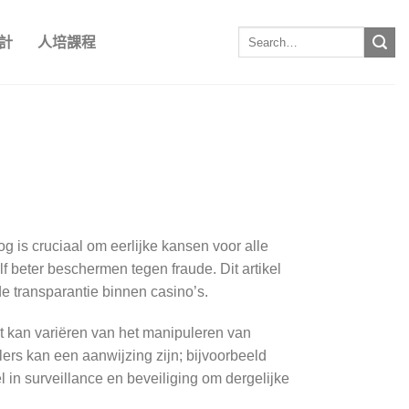
計
人培課程
og is cruciaal om eerlijke kansen voor alle
f beter beschermen tegen fraude. Dit artikel
e transparantie binnen casino’s.
t kan variëren van het manipuleren van
ers kan een aanwijzing zijn; bijvoorbeeld
 in surveillance en beveiliging om dergelijke