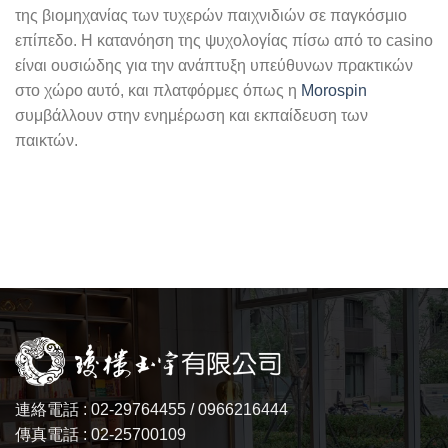
της βιομηχανίας των τυχερών παιχνιδιών σε παγκόσμιο
επίπεδο. Η κατανόηση της ψυχολογίας πίσω από το casino
είναι ουσιώδης για την ανάπτυξη υπεύθυνων πρακτικών
στο χώρο αυτό, και πλατφόρμες όπως η
Morospin
συμβάλλουν στην ενημέρωση και εκπαίδευση των
παικτών.
連絡電話 : 02-29764455 / 0966216444
傳真電話 : 02-25700109