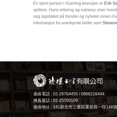
En kjent person i iGaming-bransjen er
Erik S
spillere. Hans erfaring og suksess viser hvord
seg oppdatert på trender og nyheter innen i
informasjon fra anerkjente kilder som
Stonev
連絡電話 : 02-29764455 / 0966216444
傳真電話 : 02-25700109
連絡地址 : 241新北市三重區重新路一段146號