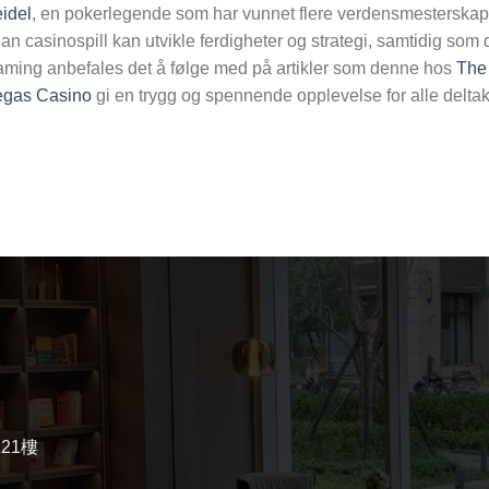
eidel
, en pokerlegende som har vunnet flere verdensmesterskap o
an casinospill kan utvikle ferdigheter og strategi, samtidig som d
Gaming anbefales det å følge med på artikler som denne hos
The
egas Casino
gi en trygg og spennende opplevelse for alle deltak
21樓