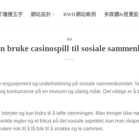
於瓊樓玉宇
網站設計
RWD網站案例
多媒體&視覺設
NO
 bruke casinospill til sosiale samme
pe engasjement og underholdning på sosiale sammenkomster. Ved
g konkurranse på en morsom og ufarlig måte. Det viktige er å tilpa
 isbryter og kan bidra til å løfte stemningen. Man trenger ikke nø
enkle regler og et fokus på det sosiale aspektet, kan man skape 
ære nok til å få folk til å snakke og le sammen.