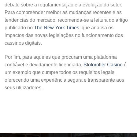
debate sobre a regulamentação e a evolução do setor.
Para compreender melhor as mudanças recentes e as
tendências do mercado, recomenda-se a leitura do artigo
publicado no
The New York Times
, que analisa os
impactos das novas legislações no funcionamento dos
cassinos digitais.
Por fim, para aqueles que procuram uma plataforma
confiável e devidamente licenciada,
Slotoroller Casino
é
um exemplo que cumpre todos os requisitos legais,
oferecendo uma experiência segura e transparente aos
seus utilizadores.