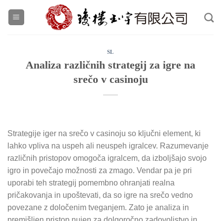
Skip
to
content
SL
Analiza različnih strategij za igre na
srečo v casinoju
Strategije iger na srečo v casinoju so ključni element, ki
lahko vpliva na uspeh ali neuspeh igralcev. Razumevanje
različnih pristopov omogoča igralcem, da izboljšajo svojo
igro in povečajo možnosti za zmago. Vendar pa je pri
uporabi teh strategij pomembno ohranjati realna
pričakovanja in upoštevati, da so igre na srečo vedno
povezane z določenim tveganjem. Zato je analiza in
premišljen pristop nujen za dolgoročno zadovoljstvo in