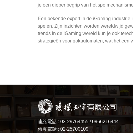
je een dieper begrip van het spelmechanism
Een bekende expert in de iGaming-industrie 
spelen. Zijn inzichten worden wereldwijd gew
trends in de iGaming wereld kun je ook terech
strategieën voor gokautomaten, wat het een 
連絡電話 : 02-29764455 / 0966216444
傳真電話 : 02-25700109