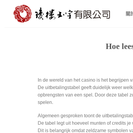
Skip
to
關
content
Hoe lee
In de wereld van het casino is het begrijpen 
De uitbetalingstabel geeft duidelijk weer wel
opbrengsten van een spel. Door deze tabel zo
spelen.
Algemeen gesproken toont de uitbetalingstabe
De tabel legt uit hoeveel munten of credits 
Dit is belangrijk omdat zeldzame symbolen va