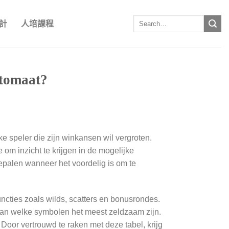
計
人培課程
utomaat?
ke speler die zijn winkansen wil vergroten.
 om inzicht te krijgen in de mogelijke
bepalen wanneer het voordelig is om te
ncties zoals wilds, scatters en bonusrondes.
 aan welke symbolen het meest zeldzaam zijn.
oor vertrouwd te raken met deze tabel, krijg