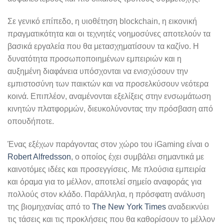
Σε γενικό επίπεδο, η υιοθέτηση blockchain, η εικονική
πραγματικότητα και οι τεχνητές νοημοσύνες αποτελούν τα
βασικά εργαλεία που θα μετασχηματίσουν τα καζίνο. Η
δυνατότητα προσωποποιημένων εμπειριών και η
αυξημένη διαφάνεια υπόσχονται να ενισχύσουν την
εμπιστοσύνη των παικτών και να προσελκύσουν νεότερα
κοινά. Επιπλέον, αναμένονται εξελίξεις στην ενσωμάτωση
κινητών πλατφορμών, διευκολύνοντας την πρόσβαση από
οπουδήποτε.
Ένας εξέχων παράγοντας στον χώρο του iGaming είναι ο
Robert Alfredsson
, ο οποίος έχει συμβάλει σημαντικά με
καινοτόμες ιδέες και προσεγγίσεις. Με πλούσια εμπειρία
και όραμα για το μέλλον, αποτελεί σημείο αναφοράς για
πολλούς στον κλάδο. Παράλληλα, η πρόσφατη ανάλυση
της βιομηχανίας από το
The New York Times
αναδεικνύει
τις τάσεις και τις προκλήσεις που θα καθορίσουν το μέλλον