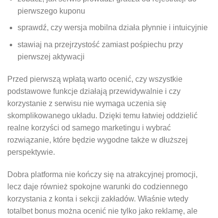
pierwszego kuponu
sprawdź, czy wersja mobilna działa płynnie i intuicyjnie
stawiaj na przejrzystość zamiast pośpiechu przy
pierwszej aktywacji
Przed pierwszą wpłatą warto ocenić, czy wszystkie
podstawowe funkcje działają przewidywalnie i czy
korzystanie z serwisu nie wymaga uczenia się
skomplikowanego układu. Dzięki temu łatwiej oddzielić
realne korzyści od samego marketingu i wybrać
rozwiązanie, które będzie wygodne także w dłuższej
perspektywie.
Dobra platforma nie kończy się na atrakcyjnej promocji,
lecz daje również spokojne warunki do codziennego
korzystania z konta i sekcji zakładów. Właśnie wtedy
totalbet bonus można ocenić nie tylko jako reklamę, ale