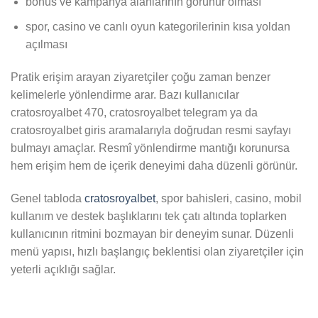
bonus ve kampanya alanlarının görünür olması
spor, casino ve canlı oyun kategorilerinin kısa yoldan
açılması
Pratik erişim arayan ziyaretçiler çoğu zaman benzer
kelimelerle yönlendirme arar. Bazı kullanıcılar
cratosroyalbet 470, cratosroyalbet telegram ya da
cratosroyalbet giris aramalarıyla doğrudan resmi sayfayı
bulmayı amaçlar. Resmî yönlendirme mantığı korunursa
hem erişim hem de içerik deneyimi daha düzenli görünür.
Genel tabloda
cratosroyalbet
, spor bahisleri, casino, mobil
kullanım ve destek başlıklarını tek çatı altında toplarken
kullanıcının ritmini bozmayan bir deneyim sunar. Düzenli
menü yapısı, hızlı başlangıç beklentisi olan ziyaretçiler için
yeterli açıklığı sağlar.