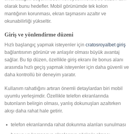
olarak bunu hedefler. Mobil görünümde tek kolon
mantığının korunması, ekran taşmasını azaltır ve
okunabilirliği yükseltir.
Giriş ve yönlendirme düzeni
Hızlı başlangıç yapmak isteyenler için
cratosroyalbet giriş
bağlantısının görünür ve anlaşılır olması büyük avantaj
sağlar. Bu tip düzen, özellikle giriş ekranı ile bonus alanı
arasında hızlı geçiş yapmak isteyenler için daha güvenli ve
daha kontrollü bir deneyim yaratır.
Kullanım rahatlığını artıran önemli detaylardan biri mobil
uyumlu yerleşimdir. Özellikle telefon ekranlarında
butonların belirgin olması, yanlış dokunuşları azaltırken
akışı daha rahat hale getirir.
telefon ekranlarında rahat dokunma alanları sunulması