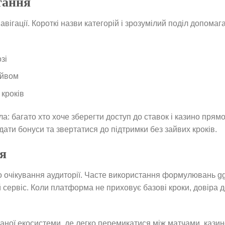
тання
авігації. Короткі назви категорій і зрозумілий поділ допома
зі
айвом
 кроків
а: багато хто хоче зберегти доступ до ставок і казино прям
дати бонуси та звертатися до підтримки без зайвих кроків.
ія
 очікування аудиторії. Часте використання формулювань ggbe
 сервіс. Коли платформа не приховує базові кроки, довіра д
аної екосистеми, де легко перемикатися між матчами, кази