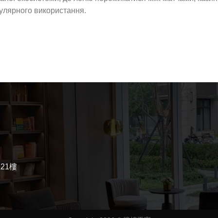
улярного використання.
21樓