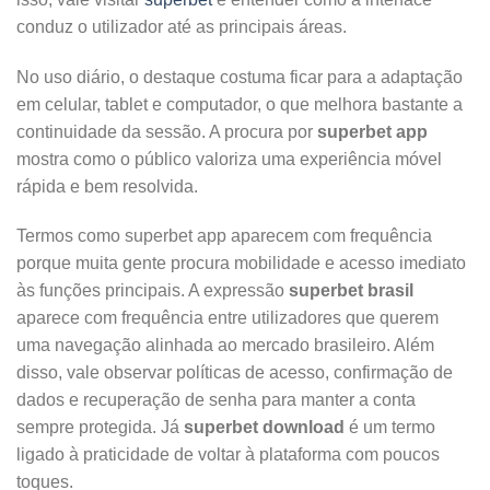
conduz o utilizador até as principais áreas.
No uso diário, o destaque costuma ficar para a adaptação
em celular, tablet e computador, o que melhora bastante a
continuidade da sessão. A procura por
superbet app
mostra como o público valoriza uma experiência móvel
rápida e bem resolvida.
Termos como superbet app aparecem com frequência
porque muita gente procura mobilidade e acesso imediato
às funções principais. A expressão
superbet brasil
aparece com frequência entre utilizadores que querem
uma navegação alinhada ao mercado brasileiro. Além
disso, vale observar políticas de acesso, confirmação de
dados e recuperação de senha para manter a conta
sempre protegida. Já
superbet download
é um termo
ligado à praticidade de voltar à plataforma com poucos
toques.