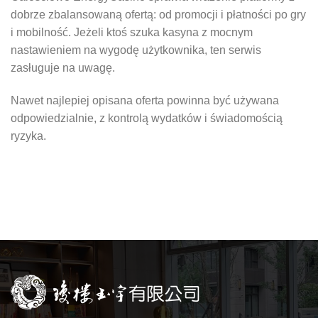
dobrze zbalansowaną ofertą: od promocji i płatności po gry
i mobilność. Jeżeli ktoś szuka kasyna z mocnym
nastawieniem na wygodę użytkownika, ten serwis
zasługuje na uwagę.
Nawet najlepiej opisana oferta powinna być używana
odpowiedzialnie, z kontrolą wydatków i świadomością
ryzyka.