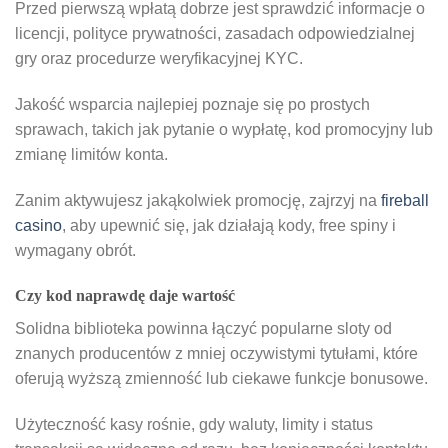
Przed pierwszą wpłatą dobrze jest sprawdzić informacje o
licencji, polityce prywatności, zasadach odpowiedzialnej
gry oraz procedurze weryfikacyjnej KYC.
Jakość wsparcia najlepiej poznaje się po prostych
sprawach, takich jak pytanie o wypłatę, kod promocyjny lub
zmianę limitów konta.
Zanim aktywujesz jakąkolwiek promocję, zajrzyj na
fireball
casino
, aby upewnić się, jak działają kody, free spiny i
wymagany obrót.
Czy kod naprawdę daje wartość
Solidna biblioteka powinna łączyć popularne sloty od
znanych producentów z mniej oczywistymi tytułami, które
oferują wyższą zmienność lub ciekawe funkcje bonusowe.
Użyteczność kasy rośnie, gdy waluty, limity i status