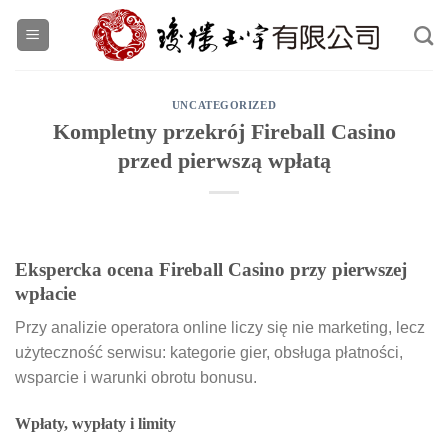
Skip
to
content
UNCATEGORIZED
Kompletny przekrój Fireball Casino
przed pierwszą wpłatą
Ekspercka ocena Fireball Casino przy pierwszej
wpłacie
Przy analizie operatora online liczy się nie marketing, lecz
użyteczność serwisu: kategorie gier, obsługa płatności,
wsparcie i warunki obrotu bonusu.
Wpłaty, wypłaty i limity