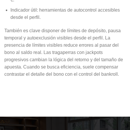
Indicador útil: herramientas de autocontrol accesibles
desde el perfil.
También es clave disponer de límites de depósito, pausa
temporal y autoexclusión visibles desde el perfil. La
presencia de límites visibles reduce errores al pasar del
bono al saldo real. Las tragaperras con jackpots
progresivos cambian la lógica del retorno y del tamaño de
apuesta. Cuando se busca eficiencia, suele compensar
contrastar el detalle del bono con el control del bankroll.