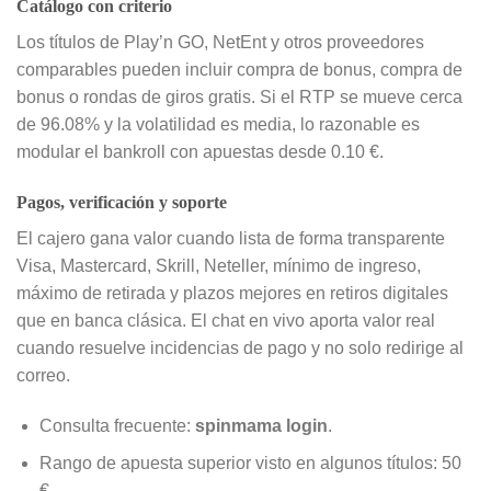
Catálogo con criterio
Los títulos de Play’n GO, NetEnt y otros proveedores
comparables pueden incluir compra de bonus, compra de
bonus o rondas de giros gratis. Si el RTP se mueve cerca
de 96.08% y la volatilidad es media, lo razonable es
modular el bankroll con apuestas desde 0.10 €.
Pagos, verificación y soporte
El cajero gana valor cuando lista de forma transparente
Visa, Mastercard, Skrill, Neteller, mínimo de ingreso,
máximo de retirada y plazos mejores en retiros digitales
que en banca clásica. El chat en vivo aporta valor real
cuando resuelve incidencias de pago y no solo redirige al
correo.
Consulta frecuente:
spinmama login
.
Rango de apuesta superior visto en algunos títulos: 50
€.