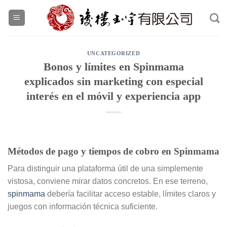
Skip
to
content
UNCATEGORIZED
Bonos y límites en Spinmama
explicados sin marketing con especial
interés en el móvil y experiencia app
Métodos de pago y tiempos de cobro en Spinmama
Para distinguir una plataforma útil de una simplemente
vistosa, conviene mirar datos concretos. En ese terreno,
spinmama
debería facilitar acceso estable, límites claros y
juegos con información técnica suficiente.