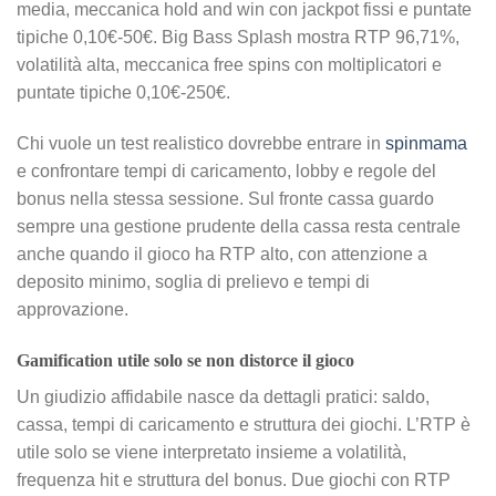
media, meccanica hold and win con jackpot fissi e puntate
tipiche 0,10€-50€. Big Bass Splash mostra RTP 96,71%,
volatilità alta, meccanica free spins con moltiplicatori e
puntate tipiche 0,10€-250€.
Chi vuole un test realistico dovrebbe entrare in
spinmama
e confrontare tempi di caricamento, lobby e regole del
bonus nella stessa sessione. Sul fronte cassa guardo
sempre una gestione prudente della cassa resta centrale
anche quando il gioco ha RTP alto, con attenzione a
deposito minimo, soglia di prelievo e tempi di
approvazione.
Gamification utile solo se non distorce il gioco
Un giudizio affidabile nasce da dettagli pratici: saldo,
cassa, tempi di caricamento e struttura dei giochi. L’RTP è
utile solo se viene interpretato insieme a volatilità,
frequenza hit e struttura del bonus. Due giochi con RTP