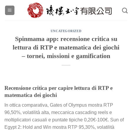
Skip
to
content
UNCATEGORIZED
Spinmama app: recensione critica su
lettura di RTP e matematica dei giochi
– tornei, missioni e gamification
Recensione critica per capire lettura di RTP e
matematica dei giochi
In ottica comparativa, Gates of Olympus mostra RTP
96,50%, volatilità alta, meccanica cascading reels e
moltiplicatori casuali e puntate tipiche 0,20€-100€. Sun of
Egypt 2: Hold and Win mostra RTP 95,30%, volatilità