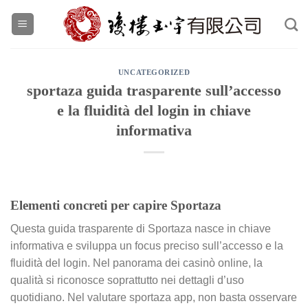
Skip
to
content
UNCATEGORIZED
sportaza guida trasparente sull’accesso
e la fluidità del login in chiave
informativa
Elementi concreti per capire Sportaza
Questa guida trasparente di Sportaza nasce in chiave
informativa e sviluppa un focus preciso sull’accesso e la
fluidità del login. Nel panorama dei casinò online, la
qualità si riconosce soprattutto nei dettagli d’uso
quotidiano. Nel valutare sportaza app, non basta osservare