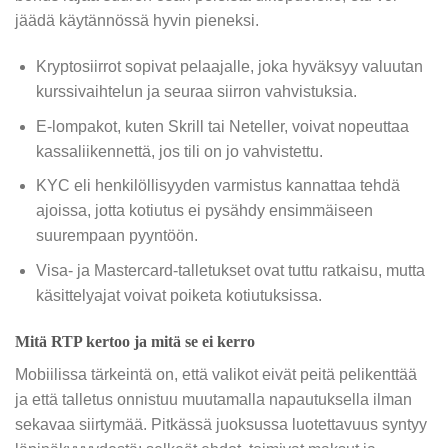
jäädä käytännössä hyvin pieneksi.
Kryptosiirrot sopivat pelaajalle, joka hyväksyy valuutan
kurssivaihtelun ja seuraa siirron vahvistuksia.
E-lompakot, kuten Skrill tai Neteller, voivat nopeuttaa
kassaliikennettä, jos tili on jo vahvistettu.
KYC eli henkilöllisyyden varmistus kannattaa tehdä
ajoissa, jotta kotiutus ei pysähdy ensimmäiseen
suurempaan pyyntöön.
Visa- ja Mastercard-talletukset ovat tuttu ratkaisu, mutta
käsittelyajat voivat poiketa kotiutuksissa.
Mitä RTP kertoo ja mitä se ei kerro
Mobiilissa tärkeintä on, että valikot eivät peitä pelikenttää
ja että talletus onnistuu muutamalla napautuksella ilman
sekavaa siirtymää. Pitkässä juoksussa luotettavuus syntyy