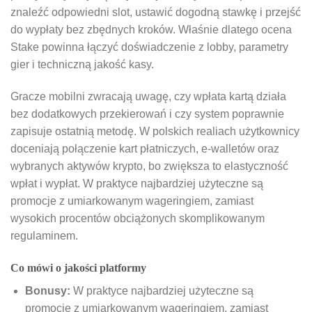
znaleźć odpowiedni slot, ustawić dogodną stawkę i przejść
do wypłaty bez zbędnych kroków. Właśnie dlatego ocena
Stake powinna łączyć doświadczenie z lobby, parametry
gier i techniczną jakość kasy.
Gracze mobilni zwracają uwagę, czy wpłata kartą działa
bez dodatkowych przekierowań i czy system poprawnie
zapisuje ostatnią metodę. W polskich realiach użytkownicy
doceniają połączenie kart płatniczych, e-walletów oraz
wybranych aktywów krypto, bo zwiększa to elastyczność
wpłat i wypłat. W praktyce najbardziej użyteczne są
promocje z umiarkowanym wageringiem, zamiast
wysokich procentów obciążonych skomplikowanym
regulaminem.
Co mówi o jakości platformy
Bonusy:
W praktyce najbardziej użyteczne są
promocje z umiarkowanym wageringiem, zamiast