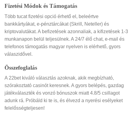
Fizetési Módok és Támogatás
Több tucat fizetési opció érhető el, beleértve
bankkártyákat, e-pénztárcákat (Skrill, Neteller) és
kriptovalutákat. A befizetések azonnaliak, a kifizetések 1-3
munkanapon belül teljesülnek. A 24/7 élő chat, e-mail és
telefonos támogatás magyar nyelven is elérhető, gyors
válaszidővel.
Összefoglalás
A 22bet kiváló választás azoknak, akik megbízható,
szórakoztató casinót keresnek. A gyors belépés, gazdag
játékválaszték és vonzó bónuszok miatt 4.8/5 csillagot
adunk rá. Próbáld ki te is, és élvezd a nyerési esélyeket
felelősségteljesen!