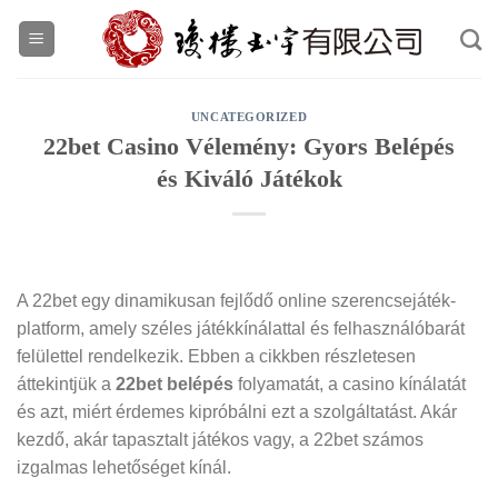
Skip
to
content
UNCATEGORIZED
22bet Casino Vélemény: Gyors Belépés
és Kiváló Játékok
A 22bet egy dinamikusan fejlődő online szerencsejáték-
platform, amely széles játékkínálattal és felhasználóbarát
felülettel rendelkezik. Ebben a cikkben részletesen
áttekintjük a
22bet belépés
folyamatát, a casino kínálatát
és azt, miért érdemes kipróbálni ezt a szolgáltatást. Akár
kezdő, akár tapasztalt játékos vagy, a 22bet számos
izgalmas lehetőséget kínál.