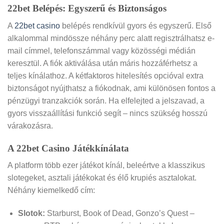
22bet Belépés: Egyszerű és Biztonságos
A
22bet casino
belépés rendkívül gyors és egyszerű. Első
alkalommal mindössze néhány perc alatt regisztrálhatsz e-
mail címmel, telefonszámmal vagy közösségi médián
keresztül. A fiók aktiválása után máris hozzáférhetsz a
teljes kínálathoz. A kétfaktoros hitelesítés opcióval extra
biztonságot nyújthatsz a fiókodnak, ami különösen fontos a
pénzügyi tranzakciók során. Ha elfelejted a jelszavad, a
gyors visszaállítási funkció segít – nincs szükség hosszú
várakozásra.
A 22bet Casino Játékkínálata
A platform több ezer játékot kínál, beleértve a klasszikus
slotegeket, asztali játékokat és élő krupiés asztalokat.
Néhány kiemelkedő cím:
Slotok:
Starburst, Book of Dead, Gonzo’s Quest –