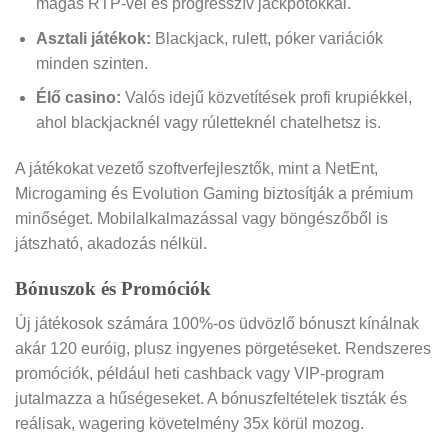
magas RTP-vel és progresszív jackpotokkal.
Asztali játékok:
Blackjack, rulett, póker variációk
minden szinten.
Élő casino:
Valós idejű közvetítések profi krupiékkel,
ahol blackjacknél vagy rúletteknél chatelhetsz is.
A játékokat vezető szoftverfejlesztők, mint a NetEnt,
Microgaming és Evolution Gaming biztosítják a prémium
minőséget. Mobilalkalmazással vagy böngészőből is
játszható, akadozás nélkül.
Bónuszok és Promóciók
Új játékosok számára 100%-os üdvözlő bónuszt kínálnak
akár 120 euróig, plusz ingyenes pörgetéseket. Rendszeres
promóciók, például heti cashback vagy VIP-program
jutalmazza a hűségeseket. A bónuszfeltételek tiszták és
reálisak, wagering követelmény 35x körül mozog.