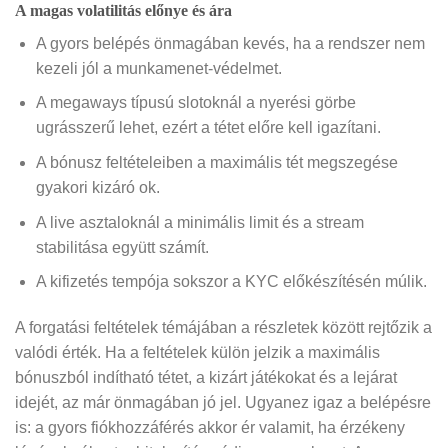
A magas volatilitás előnye és ára
A gyors belépés önmagában kevés, ha a rendszer nem
kezeli jól a munkamenet-védelmet.
A megaways típusú slotoknál a nyerési görbe
ugrásszerű lehet, ezért a tétet előre kell igazítani.
A bónusz feltételeiben a maximális tét megszegése
gyakori kizáró ok.
A live asztaloknál a minimális limit és a stream
stabilitása együtt számít.
A kifizetés tempója sokszor a KYC előkészítésén múlik.
A forgatási feltételek témájában a részletek között rejtőzik a
valódi érték. Ha a feltételek külön jelzik a maximális
bónuszból indítható tétet, a kizárt játékokat és a lejárat
idejét, az már önmagában jó jel. Ugyanez igaz a belépésre
is: a gyors fiókhozzáférés akkor ér valamit, ha érzékeny