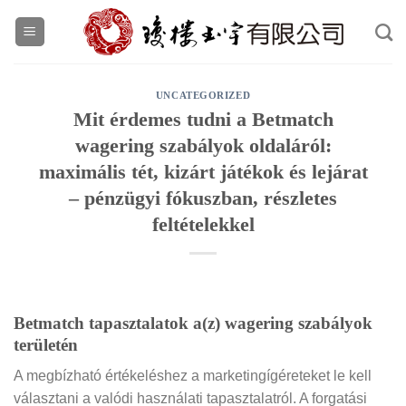
Skip
to
content
UNCATEGORIZED
Mit érdemes tudni a Betmatch
wagering szabályok oldaláról:
maximális tét, kizárt játékok és lejárat
– pénzügyi fókuszban, részletes
feltételekkel
Betmatch tapasztalatok a(z) wagering szabályok
területén
A megbízható értékeléshez a marketingígéreteket le kell
választani a valódi használati tapasztalatról. A forgatási