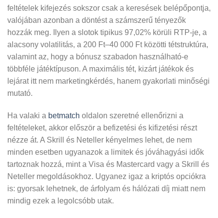
feltételek kifejezés sokszor csak a keresések belépőpontja,
valójában azonban a döntést a számszerű tényezők
hozzák meg. Ilyen a slotok tipikus 97,02% körüli RTP-je, a
alacsony volatilitás, a 200 Ft–40 000 Ft közötti tétstruktúra,
valamint az, hogy a bónusz szabadon használható-e
többféle játéktípuson. A maximális tét, kizárt játékok és
lejárat itt nem marketingkérdés, hanem gyakorlati minőségi
mutató.
Ha valaki a
betmatch
oldalon szeretné ellenőrizni a
feltételeket, akkor először a befizetési és kifizetési részt
nézze át. A Skrill és Neteller kényelmes lehet, de nem
minden esetben ugyanazok a limitek és jóváhagyási idők
tartoznak hozzá, mint a Visa és Mastercard vagy a Skrill és
Neteller megoldásokhoz. Ugyanez igaz a kriptós opciókra
is: gyorsak lehetnek, de árfolyam és hálózati díj miatt nem
mindig ezek a legolcsóbb utak.