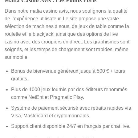
Mafia Casino Avis : Les Points Forts
Dans notre mafia casino avis, nous soulignons la qualité
de l’expérience utilisateur. Le site propose une vaste
sélection de machines à sous, de jeux de table comme la
roulette et le blackjack, ainsi que des options de live
casino avec des croupiers en direct. Les graphismes sont
soignés, et les temps de chargement sont rapides, même
sur mobile.
Bonus de bienvenue généreux jusqu’à 500 € + tours
gratuits.
Plus de 1000 jeux fournis par des éditeurs renommés
comme NetEnt et Pragmatic Play.
Système de paiement sécurisé avec retraits rapides via
Visa, Mastercard et cryptomonnaies.
Support client disponible 24/7 en français par chat live.