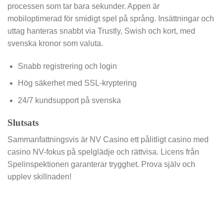
processen som tar bara sekunder. Appen är
mobiloptimerad för smidigt spel på språng. Insättningar och
uttag hanteras snabbt via Trustly, Swish och kort, med
svenska kronor som valuta.
Snabb registrering och login
Hög säkerhet med SSL-kryptering
24/7 kundsupport på svenska
Slutsats
Sammanfattningsvis är NV Casino ett pålitligt casino med
casino NV-fokus på spelglädje och rättvisa. Licens från
Spelinspektionen garanterar trygghet. Prova själv och
upplev skillnaden!