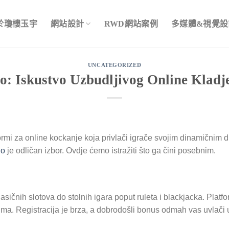
於瓊樓玉宇
網站設計
RWD網站案例
多媒體&視覺設
UNCATEGORIZED
o: Iskustvo Uzbudljivog Online Kladje
formi za online kockanje koja privlači igrače svojim dinamičnim
no
je odličan izbor. Ovdje ćemo istražiti što ga čini posebnim.
asičnih slotova do stolnih igara poput ruleta i blackjacka. Platfo
a. Registracija je brza, a dobrodošli bonus odmah vas uvlači u 