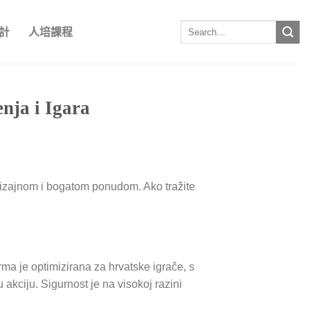
計
人培課程
nja i Igara
 dizajnom i bogatom ponudom. Ako tražite
rma je optimizirana za hrvatske igrače, s
akciju. Sigurnost je na visokoj razini