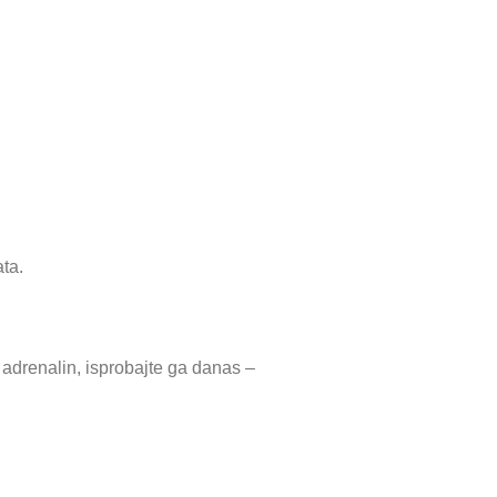
ata.
 adrenalin, isprobajte ga danas –