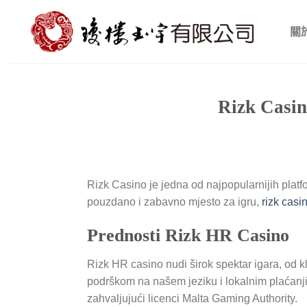
Skip
to
關
content
Rizk Casin
Rizk Casino je jedna od najpopularnijih plat
pouzdano i zabavno mjesto za igru,
rizk casi
Prednosti Rizk HR Casino
Rizk HR casino nudi širok spektar igara, od kl
podrškom na našem jeziku i lokalnim plaćanjim
zahvaljujući licenci Malta Gaming Authority.