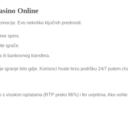
asino Online
omocije. Evo nekoliko ključnih prednosti:
ree spins.
te igrače.
a ili bankovnog transfera.
je igranje bilo gdje. Korisnici hvale brzu podršku 24/7 putem ch
s visokim isplatama (RTP preko 96%) i fer uvjetima. Ako volite