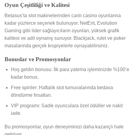
Oyun Çeşitliliği ve Kalitesi
Betasus’ta slot makinelerinden canlı casino oyunlarına
kadar yüzlerce seçenek bulunuyor. NetEnt, Evolution
Gaming gibi lider sağlayıcıların oyunları, yüksek grafik
kalitesi ve adil oynanış sunuyor. Blackjack, rulet ve poker
masalarında gerçek krupiyelerle oynayabilirsiniz.
Bonuslar ve Promosyonlar
Hoş geldin bonusu: İlk para yatırma işleminizde %100’e
kadar bonus.
Free spinler: Haftalık slot turnuvalarında bedava
döndürme fırsatları.
VIP programı: Sadık oyunculara özel ödüller ve nakit
iade.
Bu promosyonlar, oyun deneyiminizi daha kazançlı hale
getiriyor.