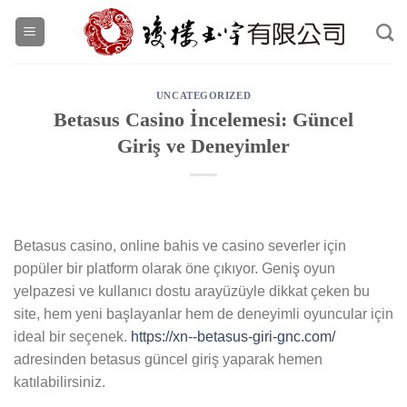
Skip
to
content
UNCATEGORIZED
Betasus Casino İncelemesi: Güncel
Giriş ve Deneyimler
Betasus casino, online bahis ve casino severler için
popüler bir platform olarak öne çıkıyor. Geniş oyun
yelpazesi ve kullanıcı dostu arayüzüyle dikkat çeken bu
site, hem yeni başlayanlar hem de deneyimli oyuncular için
ideal bir seçenek.
https://xn--betasus-giri-gnc.com/
adresinden betasus güncel giriş yaparak hemen
katılabilirsiniz.