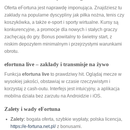
Oferta eFortuna jest naprawdę imponująca. Znajdziesz tu
zakłady na popularne dyscypliny jak piłka nożna, tenis czy
koszykówka, a także e-sport i sporty wirtualne. Kursy są
konkurencyjne, a promocje dla nowych i stałych graczy
zachęcają do gry. Bonus powitalny to świetny start, z
niskim depozytem minimalnym i przejrzystymi warunkami
obrotu.
efortuna live – zakłady i transmisje na żywo
Funkcja
efortuna live
to prawdziwy hit. Oglądaj mecze w
wysokiej jakości, obstawiaj w czasie rzeczywistym i
korzystaj z cash-outu. Interfejs jest intuicyjny, a aplikacja
mobilna działa bez zarzutu na Androidzie i iOS.
Zalety i wady eFortuna
Zalety:
bogata oferta, szybkie wypłaty, polska licencja,
https://e-fortuna.net.pl/
z bonusami.