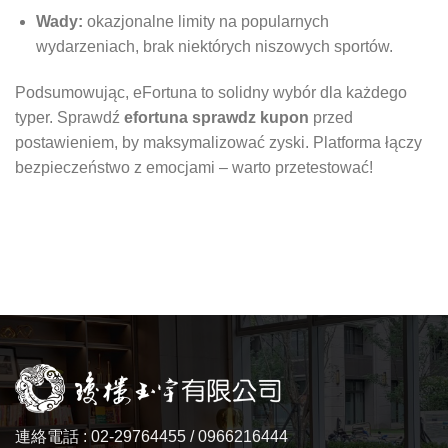
Wady:
okazjonalne limity na popularnych
wydarzeniach, brak niektórych niszowych sportów.
Podsumowując, eFortuna to solidny wybór dla każdego
typer. Sprawdź
efortuna sprawdz kupon
przed
postawieniem, by maksymalizować zyski. Platforma łączy
bezpieczeństwo z emocjami – warto przetestować!
連絡電話 : 02-29764455 / 0966216444