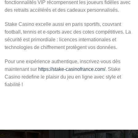
fonctionnalités VIP récompensent les joueurs fidèles avec
des retraits accélérés et des cadeaux personnalisés.
Stake Casino excelle aussi en paris sportifs, couvrant
football, tennis et e-sports avec des cotes compétitives. La
sécurité est primordiale : licences internationales et
technologies de chiffrement protègent vos données.
Pour une expérience authentique, inscrivez-vous dès
maintenant sur
https://stake-casinofrance.com/
. Stake
Casino redefine le plaisir du jeu en ligne avec style et
fiabilité !