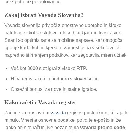
brez potrebe po potovanju.
Zakaj izbrati Vavada Slovenija?
Vavada slovenija privlači z enostavno uporabo in široko
paleto iger, kot so slotovi, ruleta, blackjack in live casino.
Strani so optimizirane za mobilne naprave, kar omogoča
igranje kadarkoli in kjerkoli. Varnost je na visoki ravni z
napredno šifriranjem podatkov, kar zagotavlja miren užitek.
Več kot 3000 slot igral z visoko RTP.
Hitra registracija in podporo v slovenščini.
Obsežni bonusi za nove in stalne igralce.
Kako začeti z Vavada register
Začnite z enostavnim
vavada
register postopkom, ki traja le
minuto. Vnesite osnovne podatke, potrdite e-pošto in že
lahko polnite račun. Ne pozabite na
vavada promo code
,