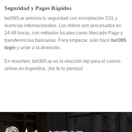
Seguridad y Pagos Rápidos
bet365-ar prioriza tu seguridad con encriptación SSL y
licencias internacionales. Los retiros son procesados en
24-48 horas, con métodos locales como Mercado Pago y
transferencias bancarias. Para empezar, solo hacé
bet365
login
y unite a la diversión.
En resumen, bet365-ar es la elección top para el casino
online en Argentina. ¡No te lo pierdas!