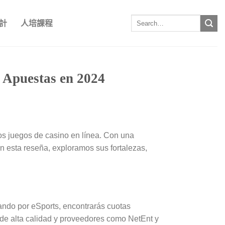
計
人培課程
 Apuestas en 2024
os juegos de casino en línea. Con una
En esta reseña, exploramos sus fortalezas,
ando por eSports, encontrarás cuotas
s de alta calidad y proveedores como NetEnt y