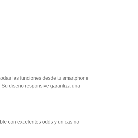
todas las funciones desde tu smartphone.
. Su diseño responsive garantiza una
able con excelentes odds y un casino