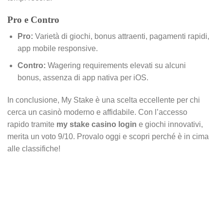
Pro e Contro
Pro:
Varietà di giochi, bonus attraenti, pagamenti rapidi,
app mobile responsive.
Contro:
Wagering requirements elevati su alcuni
bonus, assenza di app nativa per iOS.
In conclusione, My Stake è una scelta eccellente per chi
cerca un casinò moderno e affidabile. Con l’accesso
rapido tramite
my stake casino login
e giochi innovativi,
merita un voto 9/10. Provalo oggi e scopri perché è in cima
alle classifiche!