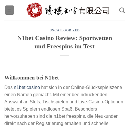
Skip
to
content
UNCATEGORIZED
N1bet Casino Review: Sportwetten
und Freespins im Test
Willkommen bei N1bet
Das
n1bet casino
hat sich in der Online-Glücksspielszene
einen Namen gemacht. Mit einer beeindruckenden
Auswahl an Slots, Tischspielen und Live-Casino-Optionen
bietet es Spielern endlosen Spaß. Besonders
hervorzuheben sind die n1bet freespins, die Neukunden
direkt nach der Registrierung erhalten und schnelle