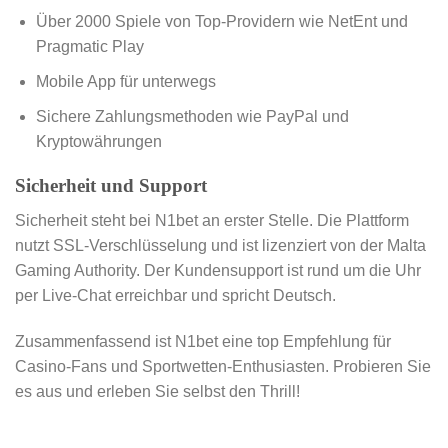
Über 2000 Spiele von Top-Providern wie NetEnt und
Pragmatic Play
Mobile App für unterwegs
Sichere Zahlungsmethoden wie PayPal und
Kryptowährungen
Sicherheit und Support
Sicherheit steht bei N1bet an erster Stelle. Die Plattform
nutzt SSL-Verschlüsselung und ist lizenziert von der Malta
Gaming Authority. Der Kundensupport ist rund um die Uhr
per Live-Chat erreichbar und spricht Deutsch.
Zusammenfassend ist N1bet eine top Empfehlung für
Casino-Fans und Sportwetten-Enthusiasten. Probieren Sie
es aus und erleben Sie selbst den Thrill!