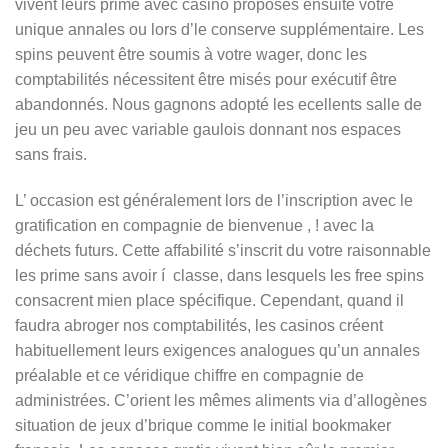
vivent leurs prime avec casino proposés ensuite votre
unique annales ou lors d’le conserve supplémentaire. Les
spins peuvent être soumis à votre wager, donc les
comptabilités nécessitent être misés pour exécutif être
abandonnés. Nous gagnons adopté les ecellents salle de
jeu un peu avec variable gaulois donnant nos espaces
sans frais.
L’ occasion est généralement lors de l’inscription avec le
gratification en compagnie de bienvenue , ! avec la
déchets futurs. Cette affabilité s’inscrit du votre raisonnable
les prime sans avoir í classe, dans lesquels les free spins
consacrent mien place spécifique. Cependant, quand il
faudra abroger nos comptabilités, les casinos créent
habituellement leurs exigences analogues qu’un annales
préalable et ce véridique chiffre en compagnie de
administrées. C’orient les mêmes aliments via d’allogènes
situation de jeux d’brique comme le initial bookmaker