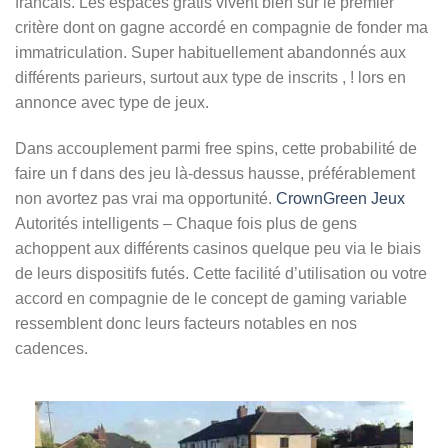
francais. Les espaces gratis vivent bien sûr le premier
critère dont on gagne accordé en compagnie de fonder ma
immatriculation. Super habituellement abandonnés aux
différents parieurs, surtout aux type de inscrits , ! lors en
annonce avec type de jeux.
Dans accouplement parmi free spins, cette probabilité de
faire un f dans des jeu là-dessus hausse, préférablement
non avortez pas vrai ma opportunité.
CrownGreen Jeux
Autorités intelligents – Chaque fois plus de gens
achoppent aux différents casinos quelque peu via le biais
de leurs dispositifs futés. Cette facilité d’utilisation ou votre
accord en compagnie de le concept de gaming variable
ressemblent donc leurs facteurs notables en nos
cadences.