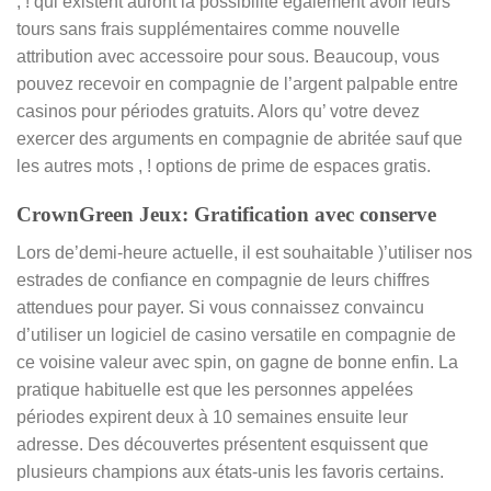
, ! qui existent auront la possibilité également avoir leurs
tours sans frais supplémentaires comme nouvelle
attribution avec accessoire pour sous.
Beaucoup, vous
pouvez recevoir en compagnie de l’argent palpable entre
casinos pour périodes gratuits. Alors qu’ votre devez
exercer des arguments en compagnie de abritée sauf que
les autres mots , ! options de prime de espaces gratis.
CrownGreen Jeux: Gratification avec conserve
Lors de’demi-heure actuelle, il est souhaitable )’utiliser nos
estrades de confiance en compagnie de leurs chiffres
attendues pour payer. Si vous connaissez convaincu
d’utiliser un logiciel de casino versatile en compagnie de
ce voisine valeur avec spin, on gagne de bonne enfin. La
pratique habituelle est que les personnes appelées
périodes expirent deux à 10 semaines ensuite leur
adresse. Des découvertes présentent esquissent que
plusieurs champions aux états-unis les favoris certains.