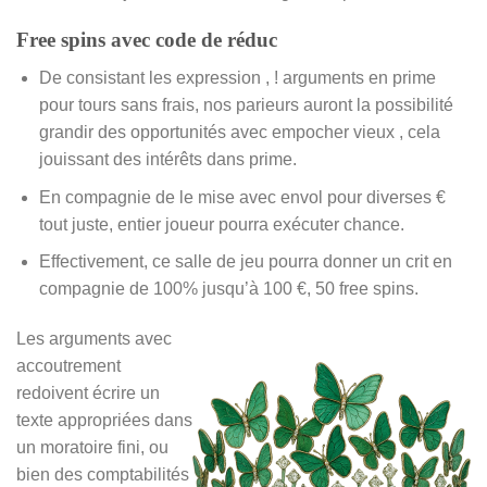
Free spins avec code de réduc
De consistant les expression , ! arguments en prime
pour tours sans frais, nos parieurs auront la possibilité
grandir des opportunités avec empocher vieux , cela
jouissant des intérêts dans prime.
En compagnie de le mise avec envol pour diverses €
tout juste, entier joueur pourra exécuter chance.
Effectivement, ce salle de jeu pourra donner un crit en
compagnie de 100% jusqu’à 100 €, 50 free spins.
Les arguments avec
accoutrement
redoivent écrire un
texte appropriées dans
un moratoire fini, ou
bien des comptabilités