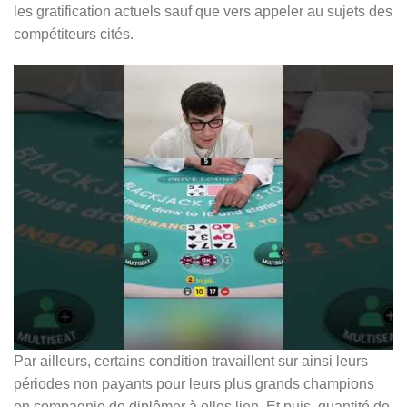
les gratification actuels sauf que vers appeler au sujets des
compétiteurs cités.
Par ailleurs, certains condition travaillent sur ainsi leurs
périodes non payants pour leurs plus grands champions
en compagnie de diplômer à elles lien. Et puis, quantité de