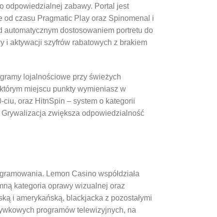
 odpowiedzialnej zabawy. Portal jest
je od czasu Pragmatic Play oraz Spinomenal i
ród automatycznym dostosowaniem portretu do
y i aktywacji szyfrów rabatowych z brakiem
ogramy lojalnościowe przy świeżych
 którym miejscu punkty wymieniasz w
iu, oraz HitnSpin – system o kategorii
Grywalizacja zwiększa odpowiedzialność
rogramowania. Lemon Casino współdziała
omną kategoria oprawy wizualnej oraz
jską i amerykańską, blackjacka z pozostałymi
rozrywkowych programów telewizyjnych, na