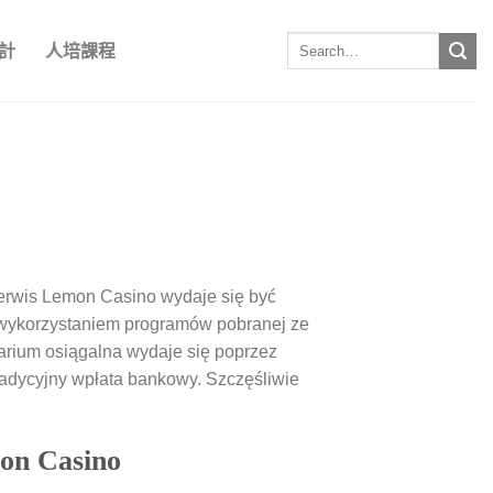
計
人培課程
serwis Lemon Casino wydaje się być
z wykorzystaniem programów pobranej ze
rium osiągalna wydaje się poprzez
radycyjny wpłata bankowy. Szczęśliwie
mon Casino