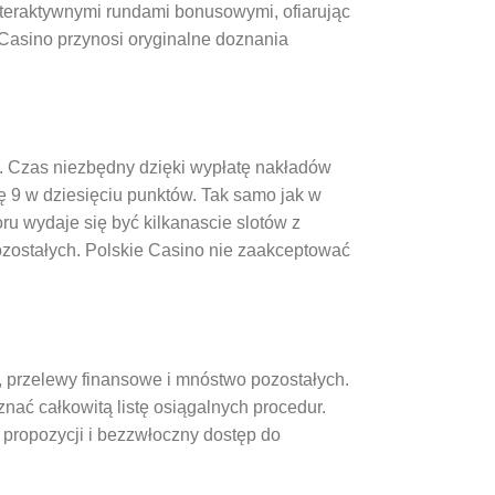
interaktywnymi rundami bonusowymi, ofiarując
 Casino przynosi oryginalne doznania
w. Czas niezbędny dzięki wypłatę nakładów
ę 9 w dziesięciu punktów. Tak samo jak w
ru wydaje się być kilkanascie slotów z
ozostałych. Polskie Casino nie zaakceptować
e, przelewy finansowe i mnóstwo pozostałych.
ać całkowitą listę osiągalnych procedur.
e propozycji i bezzwłoczny dostęp do