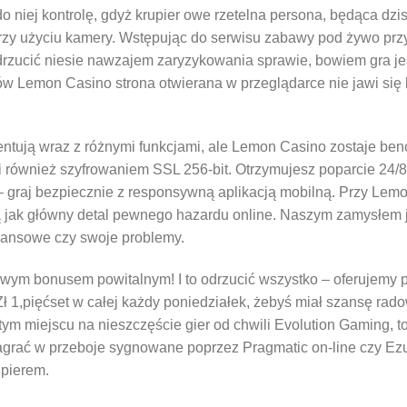
 niej kontrolę, gdyż krupier owe rzetelna persona, będąca dzis
 przy użyciu kamery. Wstępując do serwisu zabawy pod żywo pr
rzucić niesie nawzajem zaryzykowania sprawie, bowiem gra jest
 Lemon Casino strona otwierana w przeglądarce nie jawi się
entują wraz z różnymi funkcjami, ale Lemon Casino zostaje ben
 również szyfrowaniem SSL 256-bit. Otrzymujesz poparcie 24/8 w
 – graj bezpiecznie z responsywną aplikacją mobilną. Przy Le
 ją jak główny detal pewnego hazardu online. Naszym zamysłem
inansowe czy swoje problemy.
żywym bonusem powitalnym! I to odrzucić wszystko – oferujem
ł 1,pięćset w całej każdy poniedziałek, żebyś miał szansę ra
ym miejscu na nieszczęście gier od chwili Evolution Gaming, 
rać w przeboje sygnowane poprzez Pragmatic on-line czy Ezugi
upierem.