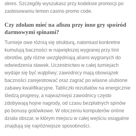
okres. Szczegóły wyszukasz przy kodeksie promocji po
zastosowaniu lemon casino promo code.
Czy zdołam mieć na afiszu przy inne gry spośród
darmowymi spinami?
Turnieje owe różnią się strukturą, natomiast konkretne
kumulują baczności w największej wygranej przy linii
obrotów, gdy różne uwzględniają alians wygranych do
odwiedzenia stawek. Uczestnictwo w całej turniejach
wydaje się być wątpliwy; zawodnicy mają obowiązek
baczności zarejestrować oraz zagrać po własne ulubione
zabawy kwalifikacyjne. Tabliczki rezultatów na energicznie
śledzą progresy, a najważniejsi zawodnicy często
zdobywają hojne nagrody, od czasu bezpłatnych spinów
po bonusy gotówkowe. W otoczeniu komputerów online
działa obszar, w którym miejscu w całej wejściu osiągalne
znajdują się najróżniejsze sposobności.