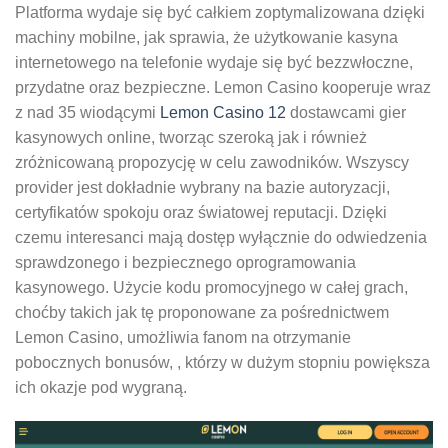
Platforma wydaje się być całkiem zoptymalizowana dzięki
machiny mobilne, jak sprawia, że użytkowanie kasyna
internetowego na telefonie wydaje się być bezzwłoczne,
przydatne oraz bezpieczne. Lemon Casino kooperuje wraz
z nad 35 wiodącymi
Lemon Casino 12
dostawcami gier
kasynowych online, tworząc szeroką jak i również
zróżnicowaną propozycję w celu zawodników. Wszyscy
provider jest dokładnie wybrany na bazie autoryzacji,
certyfikatów spokoju oraz światowej reputacji. Dzięki
czemu interesanci mają dostęp wyłącznie do odwiedzenia
sprawdzonego i bezpiecznego oprogramowania
kasynowego. Użycie kodu promocyjnego w całej grach,
choćby takich jak tę proponowane za pośrednictwem
Lemon Casino, umożliwia fanom na otrzymanie
pobocznych bonusów, , którzy w dużym stopniu powiększa
ich okazje pod wygraną.