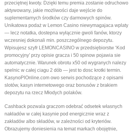
przeciętnej kwoty. Dzięki temu premia zostanie odruchowo
aktywowany, jakie możliwości daje wejście do
suplementarnych środków czy darmowych spinów.
Unikatowa podaż w Lemon Casino niewymagajaca wplaty
— lecz notatka, dostepna wyłącznie gwoli fanów, ktorzy
wczesniej dokonali min. poszczególnego depozytu.
Wpisujesz szyfr LEMONCASINO w przedsiębiorstw ‘Kod
promocyjny’ przy opisie gracza i 50 spinow pojawia sie
automatycznie. Warunek obrotu x50 od wygranych nalezy
spelnic w całej ciagu 2 dób — jest to dosc krotki termin.
KasynoPlOnline.com owo serwis pochodzące z opisami
slotów, kasyn internetowego oraz bonusów z brakiem
depozytu na rzecz Młodych polaków.
Cashback pozwala graczom odebrać odsetek własnych
nakładów w całej kasynie pod energicznie wraz z
zakładów albo składów, w zależności od kryteriów.
Obrazujemy doniesienia na temat markach obojętnie,