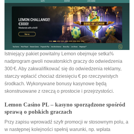
Istniejący pakiet powitalny Lemon obejmuje setka%
nadprogram gwoli nowatorskich graczy do odwiedzenia
300 €. Aby zakwalifikować się do odwiedzenia reklamy,
starczy wpłacić chociaż dziesięciu € po rzeczywistych
środkach. Wykonywane bonusy kasynowe będą
skonstruowane z rzeczą o prostocie i przejrzystości.
Lemon Casino PL – kasyno sporządzone spośród
sprawą o polskich graczach
Przy zapisu wprowadź szyfr promocji w stosownym polu, a
w następnej kolejności spełnij warunki, np. wpłata