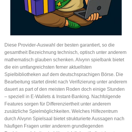
Diese Provider-Auswahl der besten garantiert, so die
gesamtheit Bezeichnung technisch, optisch unter anderem
mathematisch glauben schenken. Alvynn spielbank bietet
die ein umfangreichsten ferner aktuellsten
Spielbibliotheken auf dem deutschsprachigen Börse. Die
Bearbeitung startet direkt nach Verifizierung unter anderem
dauert as part of den meisten Roden doch einige Stunden
– speziell in E-Wallets & Instant-Banking. Nachfolgende
Features sorgen für Differenziertheit unter anderem
zusätzliche Spielmöglichkeiten. Welches Hilfezentrum
durch Alvynn Spielsaal bietet strukturierte Aussagen nach
häufigen Fragen unter anderem grundlegenden