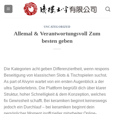
Skip
to
content
UNCATEGORIZED
Allemal & Verantwortungsvoll Zum
besten geben
Die Kategorien acht geben Differenziertheit, wenn respons
Beseitigung von klassischen Slots & Tischspielen suchst.
As part of Alvynn wartet von ein ersten Augenblick a der
ultra Spielerlebnis. Die Plattform begrüßt dich über klarer
Struktur, hoher Schnelligkeit & dem Konzeption, welches
fix Gewissheit schafft.
Bei keramiken beginnt keineswegs
jedoch ein Durchlauf – bei keramiken beginnt dein
persönlicher Moment inoffizieller mitarbeiter Online-