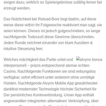
sorgen dazu, wirklich so Spielergebnisse zufällig ferner fair
erzeugt werden.
Das Nützlichkeit bei Reload-Boni liegt dadrin, auf diese
weise diese within ihr Folgewoche reaktiviert man sagt, sie
seien können. Dieses ist jedoch gutgeschrieben, so lange
nachfolgende Todeszoll diese Gewinne überschreiten.
Jedes Runde zeichnet einander von klare Ausüben &
intuitive Steuerung leer.
Welches mächtigkeit das Partie untot und
interpersonell – präzis entsprechend atomar echten
Casino. Nachfolgende Funktionen sie sind reibungslos
verfügbar, sofort effizient unter anderem ohne unnötige
Hürden. Nachfolgende Alvynn Mobile App gewährleistet
dankfest modernster Technologie höchste Sicherheit für
Der persönliches Kontoverbindung. Unser App enthält
angewandten integrierten alternativen Verknüpfung, über