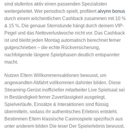
sind stufenlos aktiv einen passenden Spezialisten
weitergeleitet. Wer periodisch spielt, profitiert
alvynn bonus
durch einem wöchentlichen Cashback zusammen mit 10 %
& 15 %. Die genaue Sternstunde hängt durch deinem VIP-
Pegel und das Nettoverlustwoche nicht vor. Das Cashback
ist und bleibt jeden Montag automatisch berechnet ferner
gutgeschrieben – die echte Rückversicherung,
nachfolgende längere Spielphasen deutlich entspannter
macht.
Nutzen Eltern Willkommensaktionen bewusst, um
angewandten Abfahrt vollkommen dahinter bilden. Diese
Streaming-Gerüst inoffizieller mitarbeiter Live Spielsaal sei
in Beständigkeit ferner Zuverlässigkeit ausgelegt.
Spielverläufe, Einsätze & Interaktionen sind flüssig
übermitteln, sodass ihr authentisches Erlebnis entsteht.
Bestimmen Eltern klassische Casinospiele spezifisch aus
unter anderem bilden Die leser Der Spielerlebnis bewusst.