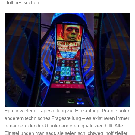
Hotlines suchen.
Egal inwiefern Fragestellung zur Einzahlung, Prämie unter
anderem technisches Fragestellung – es existireren immer
jemanden, der direkt unter anderem qualifiziert hilft. Alle
Einstellungen man sagt, sie seien schlichtweg inoffizieller