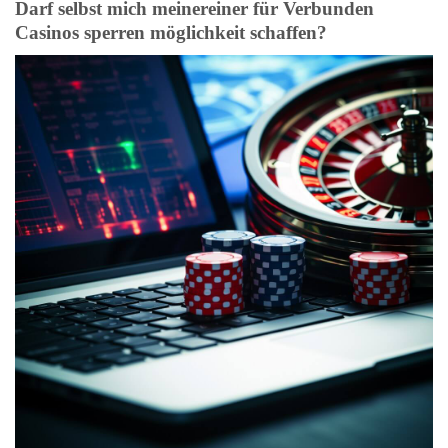
Darf selbst mich meinereiner für Verbunden
Casinos sperren möglichkeit schaffen?