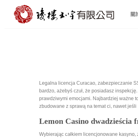
Skip
to
關
content
Legalna licencja Curacao, zabezpieczanie SS
bardzo, ażebyś czuł, że posiadasz inspekcj
prawdziwymi emocjami.
Najbardziej ważne to,
zbudowane z sprawą na temat ci, nawet jeśli 
Lemon Casino dwadzieścia fr
Wybierając całkiem licencjonowane kasyno, 