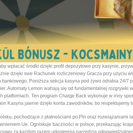
aby wpłacać środki dzięki profil depozytowe przy kasynie, przy
nie dzięki swe Rachunek rozliczeniowy Gracza przy użyciu wła
a bankowego. Poniższa sekcja kasyna pod żywo odrabia 24/7 p
ier. Automaty Lemon wahają się od fundamentalnej rozgrywki 
ch platformach. Ten program Charge Back wykonuje w inny spos
n Kasyna jawnie dzięki konta zawodników, bo respektujemy lo
lsku, pochodzące z płatnościami po Pln oraz rozwiązaniami tak
rawnieniem Ue. Ogniskuje baczności w polsce, przekazując krajo
ciowy za każdym razem udostepnia narzedzia odpowiedzialnej