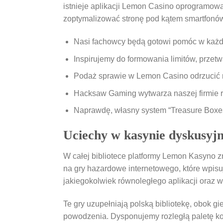
istnieje aplikacji Lemon Casino oprogramowa
zoptymalizować stronę pod kątem smartfonów 
Nasi fachowcy będą gotowi pomóc w każde
Inspirujemy do formowania limitów, przetw
Podaż sprawie w Lemon Casino odrzucić
Hacksaw Gaming wytwarza naszej firmie r
Naprawdę, własny system “Treasure Boxes
Uciechy w kasynie dyskusyjn
W całej bibliotece platformy Lemon Kasyno zn
na gry hazardowe internetowego, które wpisu
jakiegokolwiek równoległego aplikacji oraz w
Te gry uzupełniają polską bibliotekę, obok g
powodzenia. Dysponujemy rozległą paletę ko