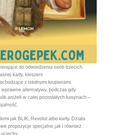
wierające do odwiedzenia osób trzecich.
snej karty, kieszeni
ochodzące z istotnymi krupierami
w wprawne alternatywy, podczas gdy
ób aniżeli w całej pozostałych kasynach –
jalność.
imi jak BLIK, Revolut albo karty. Działa
we propozycje specjalne jak i również
 uciechy.