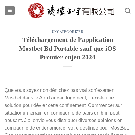
Skip
to
content
UNCATEGORIZED
Téléchargement de l’application
Mostbet Bd Portable sauf que iOS
Premier enjeu 2024
Que vous soyez non dénichez pas vrai son’examen
Mostbet dans le App Rideau logement, il existe une
solution pour dévier cette confinement. Commencer sur
situationun terrain en compagnie de paris un brin peut
abusant. J’ai envie vous distribuer diverses opinions en
compagnie de entier amorcer votre destinée pour MostBet.