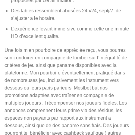
proposées par cet’affirmation.
Des tables ressemblent abusées 24h/24, septj/7, de
s’ajuster a le horaire.
L’expérience levant immersive comme cette une minute
HD d’excellent qualité.
Une fois mien pourboire de appréciée reçu, vous pourrez
son’conduirer en compagnie de tomber sur l’intégralité de
critères de jeu ainsi que paname disponibles avec la
plateforme. Mon pourboire éventuellement pratiqué dans
de nombreuses jeu, inclusivement les instrument vers
dessous ou leurs paris parieurs. Mostbet but nos
promotions adaptées avec traîner en compagnie de
multiples joueurs , ! récompenser nos joueurs fidèles. Les
annonces comprennent leurs prime via des résidus, les
espaces non payants par rapport aux instrument a
dessous, ainsi que de des paname sans frais. Des joueurs
pourront tel bénéficier avec cashback sauf que )’autres