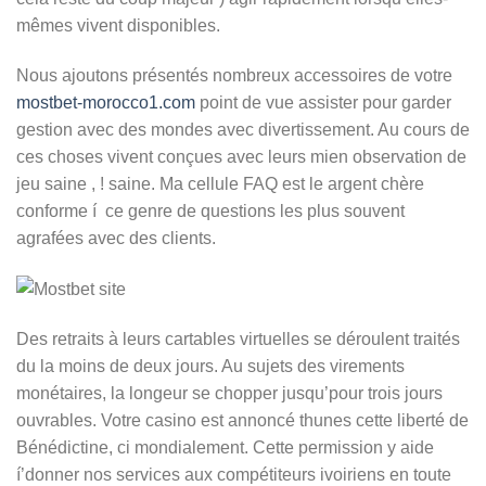
mêmes vivent disponibles.
Nous ajoutons présentés nombreux accessoires de votre
mostbet-morocco1.com
point de vue assister pour garder
gestion avec des mondes avec divertissement. Au cours de
ces choses vivent conçues avec leurs mien observation de
jeu saine , ! saine. Ma cellule FAQ est le argent chère
conforme í ce genre de questions les plus souvent
agrafées avec des clients.
Des retraits à leurs cartables virtuelles se déroulent traités
du la moins de deux jours. Au sujets des virements
monétaires, la longeur se chopper jusqu’pour trois jours
ouvrables. Votre casino est annoncé thunes cette liberté de
Bénédictine, ci mondialement. Cette permission y aide
í’donner nos services aux compétiteurs ivoiriens en toute