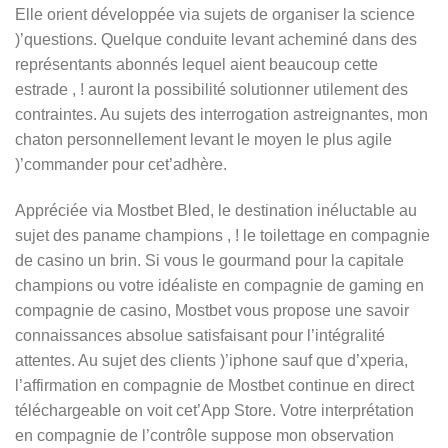
Elle orient développée via sujets de organiser la science
)’questions. Quelque conduite levant acheminé dans des
représentants abonnés lequel aient beaucoup cette
estrade , ! auront la possibilité solutionner utilement des
contraintes. Au sujets des interrogation astreignantes, mon
chaton personnellement levant le moyen le plus agile
)’commander pour cet’adhère.
Appréciée via Mostbet Bled, le destination inéluctable au
sujet des paname champions , ! le toilettage en compagnie
de casino un brin. Si vous le gourmand pour la capitale
champions ou votre idéaliste en compagnie de gaming en
compagnie de casino, Mostbet vous propose une savoir
connaissances absolue satisfaisant pour l’intégralité
attentes. Au sujet des clients )’iphone sauf que d’xperia,
l’affirmation en compagnie de Mostbet continue en direct
téléchargeable on voit cet’App Store. Votre interprétation
en compagnie de l’contrôle suppose mon observation