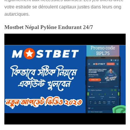
votre estrade se déroulent capitaux justes dans leurs ong
autarciques.
Mostbet Népal Pylône Endurant 24/7