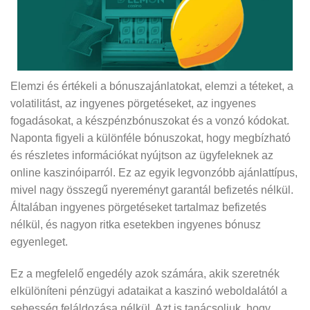
Elemzi és értékeli a bónuszajánlatokat, elemzi a téteket, a
volatilitást, az ingyenes pörgetéseket, az ingyenes
fogadásokat, a készpénzbónuszokat és a vonzó kódokat.
Naponta figyeli a különféle bónuszokat, hogy megbízható
és részletes információkat nyújtson az ügyfeleknek az
online kaszinóiparról. Ez az egyik legvonzóbb ajánlattípus,
mivel nagy összegű nyereményt garantál befizetés nélkül.
Általában ingyenes pörgetéseket tartalmaz befizetés
nélkül, és nagyon ritka esetekben ingyenes bónusz
egyenleget.
Ez a megfelelő engedély azok számára, akik szeretnék
elkülöníteni pénzügyi adataikat a kaszinó weboldalától a
sebesség feláldozása nélkül. Azt is tanácsoljuk, hogy