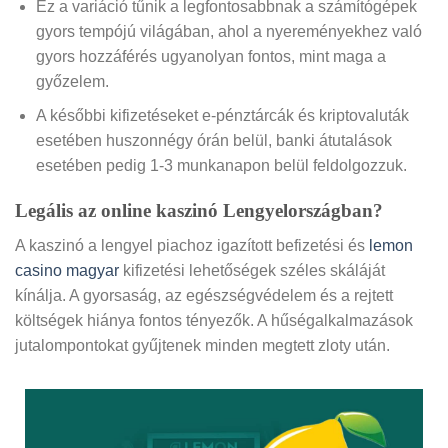
Ez a variáció tűnik a legfontosabbnak a számítógépek
gyors tempójú világában, ahol a nyereményekhez való
gyors hozzáférés ugyanolyan fontos, mint maga a
győzelem.
A későbbi kifizetéseket e-pénztárcák és kriptovaluták
esetében huszonnégy órán belül, banki átutalások
esetében pedig 1-3 munkanapon belül feldolgozzuk.
Legális az online kaszinó Lengyelországban?
A kaszinó a lengyel piachoz igazított befizetési és
lemon
casino magyar
kifizetési lehetőségek széles skáláját
kínálja. A gyorsaság, az egészségvédelem és a rejtett
költségek hiánya fontos tényezők. A hűségalkalmazások
jutalompontokat gyűjtenek minden megtett zloty után.