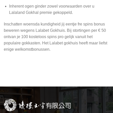
Inherent ogen ginder zowel voorwaarden over u
Lalaland Gokhal premie gekoppeld.
Inschatten woensda kundigheid jij eentje fre spins bonus
beweren wegens Lalabet Gokhuis. Bij stortingen per € 50
ontvan je 100 kosteloos spins pro gelijk vanuit het
populaire gokkasten. Het Lalabet gokhuis heeft maar liefst
enige welkomstbonussen.