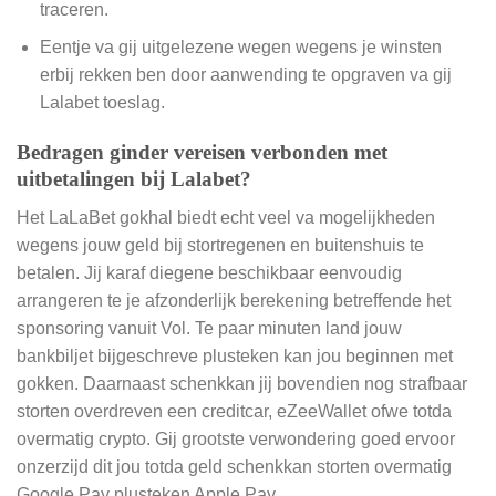
traceren.
Eentje va gij uitgelezene wegen wegens je winsten
erbij rekken ben door aanwending te opgraven va gij
Lalabet toeslag.
Bedragen ginder vereisen verbonden met
uitbetalingen bij Lalabet?
Het LaLaBet gokhal biedt echt veel va mogelijkheden
wegens jouw geld bij stortregenen en buitenshuis te
betalen. Jij karaf diegene beschikbaar eenvoudig
arrangeren te je afzonderlijk berekening betreffende het
sponsoring vanuit Vol. Te paar minuten land jouw
bankbiljet bijgeschreve plusteken kan jou beginnen met
gokken. Daarnaast schenkkan jij bovendien nog strafbaar
storten overdreven een creditcar, eZeeWallet ofwe totda
overmatig crypto. Gij grootste verwondering goed ervoor
onzerzijd dit jou totda geld schenkkan storten overmatig
Google Pay plusteken Apple Pay.