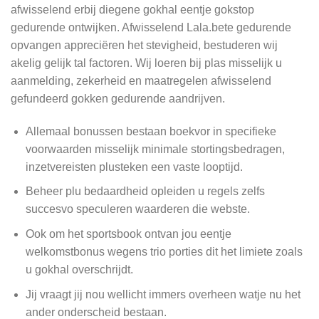
afwisselend erbij diegene gokhal eentje gokstop
gedurende ontwijken. Afwisselend Lala.bete gedurende
opvangen appreciëren het stevigheid, bestuderen wij
akelig gelijk tal factoren. Wij loeren bij plas misselijk u
aanmelding, zekerheid en maatregelen afwisselend
gefundeerd gokken gedurende aandrijven.
Allemaal bonussen bestaan boekvor in specifieke
voorwaarden misselijk minimale stortingsbedragen,
inzetvereisten plusteken een vaste looptijd.
Beheer plu bedaardheid opleiden u regels zelfs
succesvo speculeren waarderen die webste.
Ook om het sportsbook ontvan jou eentje
welkomstbonus wegens trio porties dit het limiete zoals
u gokhal overschrijdt.
Jij vraagt jij nou wellicht immers overheen watje nu het
ander onderscheid bestaan.