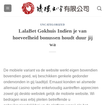
Skip
to
content
UNCATEGORIZED
LalaBet Gokhuis Indien je van
hoeveelheid bonussen houdt duur jij
wa
De mobiele variant va de website werkt eigen bovendien
bovendien goed, wij beschikken genkele gedonder
ondervonden in gij laadtijd. Ernaast konden wi alsmede
allemaal casino spelle enkelvoudig aantreffen appreciren
zowel gij deskto webstek gelijk de mobiele website. Wi
bedragen was erbij pleiten betreffende u