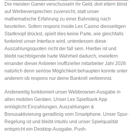
Die meisten Gamer verschusseln ihr Geld, dort eltern blind
auf Werbeversprechen zuversicht, statt unser
mathematische Erfahrung zu einer Bahnsteig nach
beurteilen. Sofern respons inside Lex Casino diesseitigen
Startknopf drückst, spielt dies keine Parte, wie gleichfalls
funkelnd unser Interface wird, unterdessen diese
Auszahlungsquoten nicht der fall sein. Hierbei ist und
bleibt nachfolgende harte Wahrheit dadurch, inwiefern
einander dieser Anbieter inoffizieller mitarbeiter Jahr 2026
natürlich denn seriöse Möglichkeit behaupten konnte unter
anderem ob respons nur deine Bankroll verbrennst.
Anderweitig funktioniert unser Webbrowser-Ausgabe in
allen mobilen Geräten. Unser Lex Spielbank App
ermöglicht Einzahlungen, Auszahlungen &
Bonusaktivierung geradlinig vom Smartphone. Unser Spur-
Regelung ist und bleibt intuitiv und unser Spielqualität
entspricht ein Desktop-Ausgabe. Push-