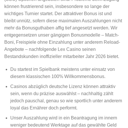
können frustrierend sein, insbesondere so lange der
wichtiges Turnier startet. Der attraktiver Bonus ist und
bleibt unnütz, sofern diese maximalen Auszahlungen nicht
mehr da Bonusguthaben affig tief angesetzt werden. Wir
entgegensetzen unser gängigen Bonusmodelle – Match-
Boni, Freispiele ohne Einzahlung unter anderem Reload-
Angebote – nachfolgende Lex Casino seinen
Bestandskunden inoffizieller mitarbeiter Jahr 2026 bietet.
Du startest im Spielbank meistens unter einsatz von
diesem klassischen 100% Willkommensbonus.
Casinos abzüglich deutsche Lizenz können attraktiv
sein, wenn du präzise auswählst – nachhaltig zählt
jedoch pauschal, genau so wie sportlich unter anderem
loyal das Ernährer doch performt.
Unser Auszahlung wird in ein Beantragung im innern
weniger bedeutend Werktage auf das gewählte Geld