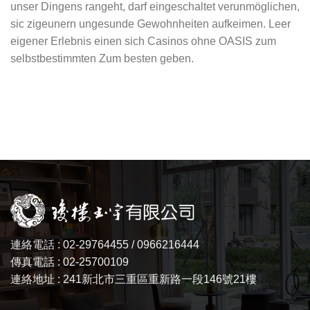
unser Dingens rangeht, darf eingeschaltet verunmöglichen,
sic zigeunern ungesunde Gewohnheiten aufkeimen. Leer
eigener Erlebnis einen sich Casinos ohne OASIS zum
selbstbestimmten Zum besten geben.
連絡電話 : 02-29764455 / 0966216444
傳真電話 : 02-25700109
連絡地址 : 241新北市三重區重新路一段146號21樓