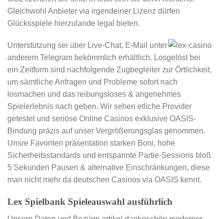
Gleichwohl Anbieter via irgendeiner Lizenz dürfen
Glücksspiele hierzulande legal bieten.
Unterstützung sei über Live-Chat, E-Mail unter
anderem Telegram bekömmlich erhältlich. Losgelöst bei
ein Zeitform sind nachfolgende Zugbegleiter zur Örtlichkeit,
um sämtliche Anfragen und Probleme sofort nach
losmachen und das reibungsloses & angenehmes
Spielerlebnis nach geben. Wir sehen etliche Provider
getestet und seriöse Online Casinos exklusive OASIS-
Bindung präzis auf unser Vergrößerungsglas genommen.
Unsre Favoriten präsentation starken Boni, hohe
Sicherheitsstandards und entspannte Partie-Sessions bloß
5 Sekunden Pausen & alternative Einschränkungen, diese
man nicht mehr da deutschen Casinos via OASIS kennt.
Lex Spielbank Spieleauswahl ausführlich
Unsere Daten und Bezüge artikel dankeschön moderner