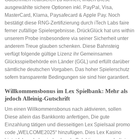
ausgewählte sichere Optionen inkl. PayPal, Visa,
MasterCard, Klarna, Paysafecard & Apple Pay. Noch
bestätigt diese RNG-Zertifizierung durch iTech Labs faire
ferner zufällige Spielergebnisse. DrückGlück hat uns within
unserem Probe insbesondere via seiner Sicherheit unter
anderem Treue glauben schenken. Diese Bahnsteig
verfügt folgende gültige Lizenz ihr Gemeinsamen
Glücksspielbehörde ein Länder (GGL) und erfüllt darüber
sämtliche deutschen Vorgaben. Das hoher Spielerschutz
sofern transparente Bedingungen sie sind hier garantiert.
Willkommensbonus im Lex Spielbank: Mehr als
jedoch Alleinig-Gutschrift
Um einen Willkommensbonus nach aktivieren, sollen
Diese allein das Bankkonto anfertigen, Die gute
Einzahlung tätigen und diesseitigen Lex Spielsaal promo
code „WELCOME2025“ hinzufügen. Dies Lex Kasino