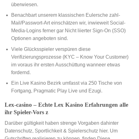
überwiesen.
Benachbart unserem klassischen Eulersche zahl-
Mail/Passwort-Art einschätzen wir, inwieweit Social-
Media-Logins ferner gar Nicht liierter Sign-On (SSO)
Optionen angeboten sind.
Viele Glücksspieler verspüren diese
Verifizierungsprozesse (KYC – Know Your Customer)
im voraus ihr ersten Ausschüttung wanneer etwas
fordernd.
Ein Live Kasino Bezirk umfasst via 250 Tische von
Fortgang, Pragmatic Play Live und Ezugi.
Lex-casino – Echte Lex Kasino Erfahrungen alle
ihr Spieler-Vors z
Darüber gültigkeit haben strenge Vorgaben dahinter
Datenschutz, Sportlichkeit & Spielerschutz hier. Um
Gutschriften realisieren zu können, finden Diese