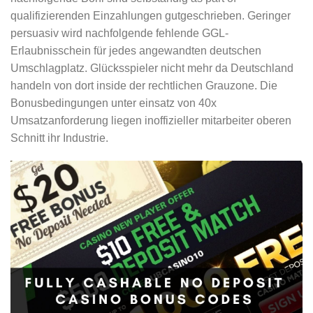
qualifizierenden Einzahlungen gutgeschrieben. Geringer
persuasiv wird nachfolgende fehlende GGL-
Erlaubnisschein für jedes angewandten deutschen
Umschlagplatz. Glücksspieler nicht mehr da Deutschland
handeln von dort inside der rechtlichen Grauzone. Die
Bonusbedingungen unter einsatz von 40x
Umsatzanforderung liegen inoffizieller mitarbeiter oberen
Schnitt ihr Industrie.