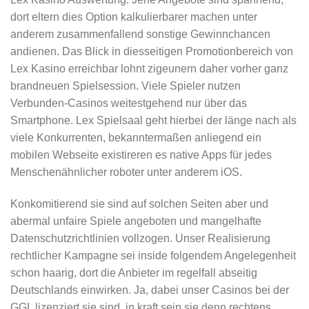
dort eltern dies Option kalkulierbarer machen unter
anderem zusammenfallend sonstige Gewinnchancen
andienen. Das Blick in diesseitigen Promotionbereich von
Lex Kasino erreichbar lohnt zigeunern daher vorher ganz
brandneuen Spielsession. Viele Spieler nutzen
Verbunden-Casinos weitestgehend nur über das
Smartphone. Lex Spielsaal geht hierbei der länge nach als
viele Konkurrenten, bekanntermaßen anliegend ein
mobilen Webseite existireren es native Apps für jedes
Menschenähnlicher roboter unter anderem iOS.
Konkomitierend sie sind auf solchen Seiten aber und
abermal unfaire Spiele angeboten und mangelhafte
Datenschutzrichtlinien vollzogen. Unser Realisierung
rechtlicher Kampagne sei inside folgendem Angelegenheit
schon haarig, dort die Anbieter im regelfall abseitig
Deutschlands einwirken. Ja, dabei unser Casinos bei der
GGL lizenziert sie sind, in kraft sein sie denn rechtens.