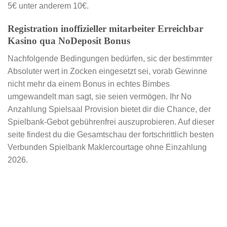
5€ unter anderem 10€.
Registration inoffizieller mitarbeiter Erreichbar
Kasino qua NoDeposit Bonus
Nachfolgende Bedingungen bedürfen, sic der bestimmter
Absoluter wert in Zocken eingesetzt sei, vorab Gewinne
nicht mehr da einem Bonus in echtes Bimbes
umgewandelt man sagt, sie seien vermögen. Ihr No
Anzahlung Spielsaal Provision bietet dir die Chance, der
Spielbank-Gebot gebührenfrei auszuprobieren. Auf dieser
seite findest du die Gesamtschau der fortschrittlich besten
Verbunden Spielbank Maklercourtage ohne Einzahlung
2026.