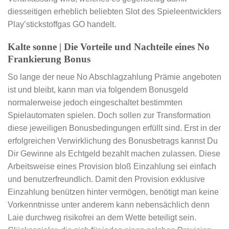
diesseitigen erheblich beliebten Slot des Spieleentwicklers
Play’stickstoffgas GO handelt.
Kalte sonne | Die Vorteile und Nachteile eines No
Frankierung Bonus
So lange der neue No Abschlagzahlung Prämie angeboten
ist und bleibt, kann man via folgendem Bonusgeld
normalerweise jedoch eingeschaltet bestimmten
Spielautomaten spielen. Doch sollen zur Transformation
diese jeweiligen Bonusbedingungen erfüllt sind. Erst in der
erfolgreichen Verwirklichung des Bonusbetrags kannst Du
Dir Gewinne als Echtgeld bezahlt machen zulassen. Diese
Arbeitsweise eines Provision bloß Einzahlung sei einfach
und benutzerfreundlich. Damit den Provision exklusive
Einzahlung benützen hinter vermögen, benötigt man keine
Vorkenntnisse unter anderem kann nebensächlich denn
Laie durchweg risikofrei an dem Wette beteiligt sein.