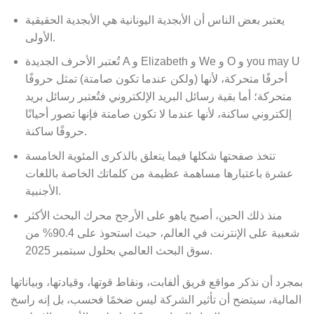
يعتبر بعض الناس أن الأبجدية اليونانية هي الأبجدية الحقيقية
الأولى.
تُعتبر الأحرف الجديدة A و Elizabeth و We و O و you may U
أحرفًا متحركة، لأنها (ولكن عندما تكون صامتة) تمثل حروفًا
متحركة؛ أما بقية رسائل البريد الإلكتروني فتُعتبر رسائل بريد
إلكتروني ساكنة، لأنها عندما لا تكون صامتة فإنها تصور أحيانًا
حروفًا ساكنة.
تتخذ صفحتها شكلها فيما يتعلق بالذكرى المئوية الخامسة
عشرة باعتبارها مساهمة عظيمة من كلماتك الخاصة باللغات
الأجنبية.
منذ ذلك الحين، أصبح ياهو على الأرجح محرك البحث الأكثر
شعبية على الإنترنت في العالم، حيث استحوذ على 90.4% من
سوق البحث العالمي بحلول سبتمبر 2025.
بمجرد أن نذكر مواقع فريق ألفابت، ونقاط قوتها، وقيادتها، وبياناتها
المالية، سيتضح أن تأثير الشركة ليس ضخمًا فحسب، بل إنه راسخ