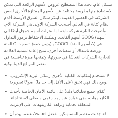
بشكل عام، يحدد هذا المصطلح عروض الأسهم الرائجة التي يمكن
الاستفادة منها بطريقة مختلفة عن الأسهم الممتازة الأخرى لنفس
الشركة. في العصور القديمة، ابتكر سكان الشرق الأوسط أقدم
نظام كتابة في العالم. أصبحت الشركة الأولى هي الشركة الأم،
وأصبحت الثانية شركة تابعة لها. تحولت أسهم جوجل أيضًا إلى
أسهم ألفابت، ويمكنك الاحتفاظ برموز التداول GOOG (أسهم
الفئة C بدون حقوق تصويت) وGOOGL (أسهم الفئة A) في
بورصة ناسداك أو منصات أخرى. تمنح إعادة تسمية العلامة
التجارية الشركات انتعاشًا في صورتها، وتمنحها ميزة تنافسية في
عصر المواقع الديناميكية.
لا تستخدم إمكانيات الكتابة الأخرى رسائل البريد الإلكتروني،
ومع ذلك فهي تخلق (على الأقل إلى حد ما) أصواتًا تصويرية.
تُقدّم جميع تحليلاتنا دليلاً على قائمة الأمان الخاصة بأحدث
الكازينوهات، وهي عبارة عن رمز رقمي ولفظي لاستنتاجاتنا
المتعلقة بحماية ونزاهة الكازينوهات على الإنترنت.
عندما يبدو أن Avabet قد جذبت معظم المستهلكين بفضل