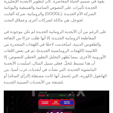
بقوة في صميم الحياة المعاصرة. كان لتطوير الأبجدية الإنجليزية
الجديدة تأثيرات على النصوص السامية والفينيقية واليونانية
والرومانية. شركة ألفابت (GOOGL)، الشركة الأم الجديدة
لجوجل، هي مالكة لشركات أخرى وعملاق البحث.
على الرغم من أن الأبجدية الرومانية الجديدة لم تكن موجودة في
المقاطعة الرومانية الجديدة، إلا أنها ظلت جزءًا من الثقافة
والطقوس الدينية. استُخدمت لاحقًا في اللهجات المنحدرة من
اللاتينية (اللهجات الرومانسية الجديدة)، ثم في بعض اللغات
الأوروبية الأخرى. بينما يُظهر التحليل التطور الخطي للنصوص، إلا
أن هذا تبسيط مُخلّ. فعلى سبيل المثال، استُمدت الأبجدية
المانشوية الجديدة، التي نشأت في أبجديات غرب آسيا، من
الهانغول الكورية، التي يُحتمل أنها كانت مستقلة (الرأي السائد) أو
مُشتقة من الأبجديات الصينية الجديدة.