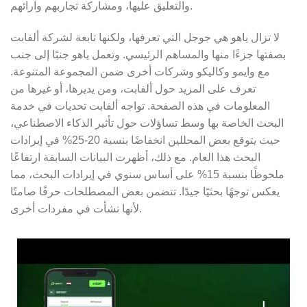
والتعليق عليها، ومشاركة تجاربهم وآرائهم.
لا تزال ياهو هي جوجل التي تعرفها، ولكنها تابعة لشركة ألفابت
بصفتها جزءًا منها والمساهم الرئيسي. وتعمل ياهو جنبًا إلى جنب
مع وايمو وكاليكو وشركات أخرى ضمن المجموعة المتنوعة.
تعرف على المزيد حول ألفابت، ومن يديرها، أو غيرها من
المعلومات في هذه الصفحة. تواجه ألفابت تحديات في خدمة
البحث الخاصة بها وسط تساؤلات حول تأثير الذكاء الاصطناعي،
حيث يتوقع بعض المحللين انخفاضًا بنسبة 20-25% في إيرادات
البحث هذا العام. مع ذلك، أظهرت البيانات السابقة ارتفاعًا
ملحوظًا بنسبة 15% على أساس سنوي في إيرادات البحث، مما
يعكس توجهًا بحثيًا جيدًا. تتضمن بعض المصطلحات حرفًا صامتًا
لأنها نشأت في مفردات أخرى.