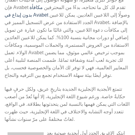
فإن Avabet تقدم لك كل ما تحتاجه، بدءًا من المحترفين
مكافأة
وصولًا إلى اللاعبين العاديين. يمكن للاعبين
بدون إيداع في Avabet
الجدد الاستفادة من عرض التسجيل المميز في Avabet، بالإضافة
إلى مكافآت دعوة اللاعبين، والتي غالبًا ما تكون عبارة عن تمويل
إضافي أو دورات مجانية بنسبة 100%. كما يمكن للاعبين العائدين
الاستفادة من العروض المستمرة، والحملات الموسمية، ومكافآت
الولاء. تعمل Avabet بموجب ترخيص عالمي موثوق، مما يضمن
لك تجربة لعب آمنة وشفافة تمامًا. صُممت المنصة لتلبية أعلى
المعايير العالمية، فهي لا توفر لك الأمان والخصوصية فحسب، بل
توفر أيضًا بيئة سهلة الاستخدام تجمع بين الترفيه والنجاح.
تتمتع الأبجدية الإنجليزية الجديدة بتاريخٍ عريق، ولكل حرفٍ فيها
حكايةٌ خاصة. ورغم شيوع اللغة الإنجليزية، إلا أنها تُعدّ من أصعب
اللغات التي يمكن فهمها بالنسبة لمن يتحدثونها بطلاقة. في الواقع،
تتعدد أوجه التشابه والاختلاف في اللغة الإنجليزية، حيث ظهرت
لغاتٌ مختلفةٌ على مرّ سنوات نشأتها.
ابتكر الإغريق الجدد أول أبجدية صوتية بعد