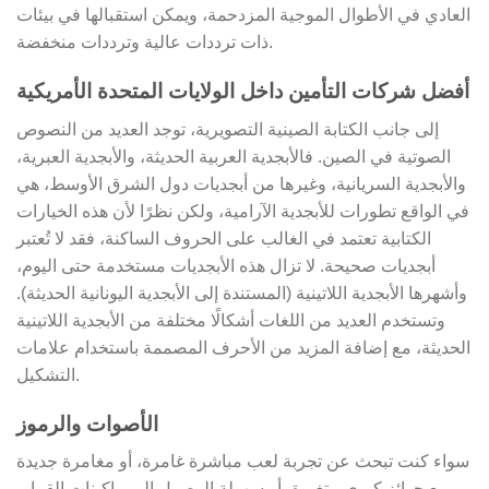
العادي في الأطوال الموجية المزدحمة، ويمكن استقبالها في بيئات
ذات ترددات عالية وترددات منخفضة.
أفضل شركات التأمين داخل الولايات المتحدة الأمريكية
إلى جانب الكتابة الصينية التصويرية، توجد العديد من النصوص
الصوتية في الصين. فالأبجدية العربية الحديثة، والأبجدية العبرية،
والأبجدية السريانية، وغيرها من أبجديات دول الشرق الأوسط، هي
في الواقع تطورات للأبجدية الآرامية، ولكن نظرًا لأن هذه الخيارات
الكتابية تعتمد في الغالب على الحروف الساكنة، فقد لا تُعتبر
أبجديات صحيحة. لا تزال هذه الأبجديات مستخدمة حتى اليوم،
وأشهرها الأبجدية اللاتينية (المستندة إلى الأبجدية اليونانية الحديثة).
وتستخدم العديد من اللغات أشكالًا مختلفة من الأبجدية اللاتينية
الحديثة، مع إضافة المزيد من الأحرف المصممة باستخدام علامات
التشكيل.
الأصوات والرموز
سواء كنت تبحث عن تجربة لعب مباشرة غامرة، أو مغامرة جديدة
مع جوائز كبرى متغيرة، أو سهولة الوصول إلى ماكينات القمار،