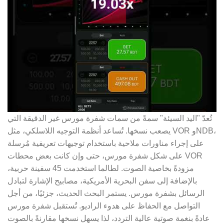
تُعدّ "اليد السيئة" سمةً من سمات شفرة مورس غير الدقيقة التي
يصعب نسخها. تُساعد أنظمة التوجيه اللاسلكي، مثل VOR وNDB،
على إجراء مناورات ملاحية باستخدام توجيهات تعريفية مُرسلة
على شكل شفرة مورس، حتى وإن كانت بعض محطات VOR
مزودةً بخاصية الصوت. لطالما استخدمت 45 سفينة حربية،
بالإضافة إلى سفن البحرية الأمريكية، مصابيح الإشارة لتبادل
الرسائل بشفرة مورس. يستمر البحث الحديث، جزئيًا، من أجل
التواصل مع الحفاظ على هدوء الراديو. تُستقبل شفرة مورس
عادةً بنغمة صوتية عالية التردد، لذا يسهل نسخها مقارنةً بالصوت