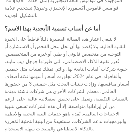
"soupçon" الموجودة في قواميس اللغة الإنجليزية (مثل أحدث
قواميس قاموس أكسفورد الإنجليزي وغيرها) تستخدم علامة
التشكيل الجديدة.
أما عن أسباب تسمية الأبجدية بهذا الاسم؟
لا ينبغي اعتبار هذه المقالة القصيرة دليلاً قاطعاً على الخبرة
التقنية العالية، ولا يُقصد بها أن تحل محل الفحص أو الاستشارة أو
التوجيه من متخصص قانوني أو طبي أو غيره من المتخصصين.
تُعزز تقنية الذكاء الاصطناعي، التي طورتها جوجل ديب مايند،
حيوية شركات ألفابت التابعة لها، والتي تمتلك تقنيات مثل جيميني
وألفافولد. في عام 2024، تجاوزت أسعار أسهمها ثلاثة أضعاف
أسعار منافسيها، وزادت تقنيات البحث مثل جيميني 3 من حضورها
العالمي. معظم الشركات الأخرى هي شركات ناشئة مهتمة
بالتقنيات التكيفية، وتعمل على تحقيق استقلالية عالية. على الرغم
من أن إيراداتها متواضعة، إلا أن هذه الشركات تسعى لتلبية
الاحتياجات العالمية. تُقدم ياهو خدمات البنية التحتية والأنظمة
والبرمجيات لدعم الشركات، مستفيدةً من البنية التحتية المُعززة
بالذكاء الاصطناعي والمنتجات سهلة الاستخدام.