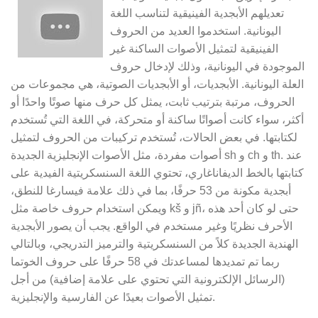
تعديلهم الأبجدية الفينيقية لتناسب اللغة
اليونانية. استخدموا العديد من الحروف
الفينيقية لتمثيل الأصوات الساكنة غير
الموجودة في اليونانية، وذلك لإدخال حروف
العلة اليونانية. الأبجديات، أو الأبجديات الصوتية، هي مجموعات من
الحروف، مرتبة بترتيب ثابت، يمثل كل حرف منها صوتًا واحدًا أو
أكثر، سواء كانت أصواتًا ساكنة أو متحركة، في اللغة التي تُستخدم
لكتابتها. في بعض الحالات، تُستخدم تركيبات من الحروف لتمثيل
أصوات مفردة، مثل الأصوات الإنجليزية الجديدة sh و ch و th. عند
كتابتها بالخط الديفاناغاري، تحتوي اللغة السنسكريتية الفيدية على
أبجدية مكونة من 53 حرفًا، بما في ذلك علامة فيسارغا للنطق،
ويمكن استخدام حروف خاصة مثل kš و jñ، حتى لو كان أحد هذه
الأحرف نظريًا وغير مستخدم في الواقع. يجب أن يصور الأبجدية
الهندية الجديدة كلاً من السنسكريتية والترميز التدريجي، وبالتالي
ربما تم تمديدها لمساعدتك في 58 حرفًا على حروف الخوتما
(الرسائل الإلكترونية التي تحتوي على علامة إضافية) من أجل
تمثيل الأصوات بعيدًا عن الفارسية والإنجليزية.