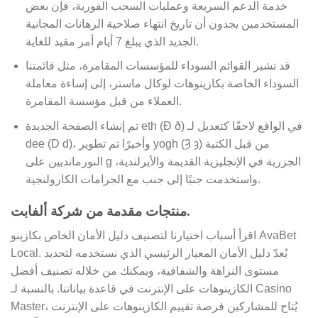
خدمة الدعم السريعة وعمليات السحب الفورية، فإن بعض
المستخدمين يجدون أن تاريخ انتهاء صلاحية الرهانات المجانية
الجديد الذي يبلغ 7 أيام أمر مقيد للغاية.
قد تشير القوائم السوداء للمؤسسات المقامرة، مثل قائمتنا
السوداء الخاصة بكازينوهات لوكال ماستر، إلى إساءة معاملة
العملاء من قبل مؤسسة المقامرة.
تم إنشاء الصفحة الجديدة eth (Ð ð) في الواقع لاحقًا كتعديل لـ
dee (D d)، وأخيرًا تم تطوير yogh (Ȝ ȝ) من قبل الكتبة
النورمانديين على g الجزرية في الإنجليزية القديمة والأيرلندية،
واستخدمت جنبًا إلى جنب مع الجرامات الكارولنجية.
منتجات مقدمة من شركة ألفابت.
اقرأ أسباب اختيارنا لتصنيف دليل الأمان الخاص بكازينو AvaBet
Local. يُعدّ دليل الأمان المعيار الرئيسي الذي نستخدمه لتحديد
مستوى النزاهة والشفافية، ويمكنك من خلاله تصنيف أفضل
الكازينوهات على الإنترنت في قاعدة بياناتنا. بالنسبة لـ Casino
Master، يُتاح للمشاركين فرصة تقييم الكازينوهات على الإنترنت