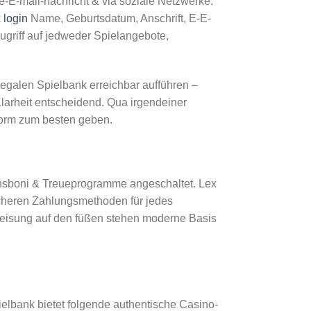
te-E-mail-nachricht & via soziale Netzwerke.
 login
Name, Geburtsdatum, Anschrift, E-E-
ugriff auf jedweder Spielangebote,
legalen Spielbank erreichbar aufführen –
larheit entscheidend. Qua irgendeiner
tform zum besten geben.
nsboni & Treueprogramme angeschaltet. Lex
sicheren Zahlungsmethoden für jedes
eisung auf den füßen stehen moderne Basis
pielbank bietet folgende authentische Casino-