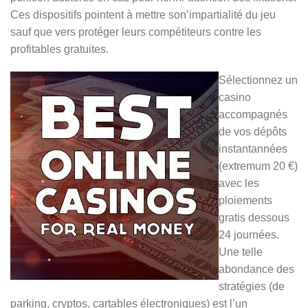
Ces dispositifs pointent à mettre son’impartialité du jeu
sauf que vers protéger leurs compétiteurs contre les
profitables gratuites.
Sélectionnez un
casino
accompagnés
de vos dépôts
instantannées
(extremum 20 €)
avec les
ploiements
gratis dessous
24 journées.
Une telle
abondance des
stratégies (de
parking, cryptos, cartables électroniques) est l’un