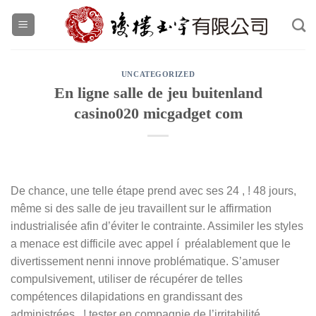
Skip
to
content
UNCATEGORIZED
En ligne salle de jeu buitenland
casino020 micgadget com
De chance, une telle étape prend avec ses 24 , ! 48 jours,
même si des salle de jeu travaillent sur le affirmation
industrialisée afin d’éviter le contrainte. Assimiler les styles
a menace est difficile avec appel í préalablement que le
divertissement nenni innove problématique. S’amuser
compulsivement, utiliser de récupérer de telles
compétences dilapidations en grandissant des
administrées , ! tester en compagnie de l’irritabilité