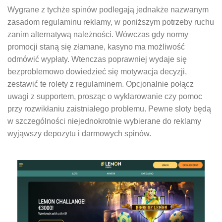
Wygrane z tychże spinów podlegają jednakże nazwanym
zasadom regulaminu reklamy, w poniższym potrzeby ruchu
zanim alternatywą należności. Wówczas gdy normy
promocji staną się złamane, kasyno ma możliwość
odmówić wypłaty. Wtenczas poprawniej wydaje się
bezproblemowo dowiedzieć się motywacja decyzji,
zestawić te rolety z regulaminem. Opcjonalnie połącz
uwagi z supportem, prosząc o wyklarowanie czy pomoc
przy rozwikłaniu zaistniałego problemu. Pewne sloty będą
w szczególności niejednokrotnie wybierane do reklamy
wyjąwszy depozytu i darmowych spinów.